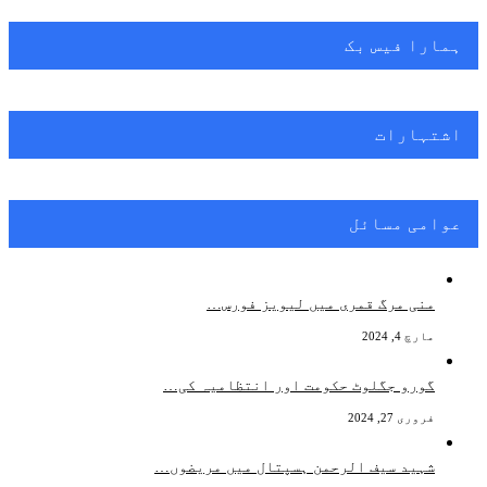
ہمارا فیس بک
اشتہارات
عوامی مسائل
منی مرگ قمری میں لیویز فورس…
مارچ 4, 2024
گورو جگلوٹ حکومت اور انتظامیہ کی…
فروری 27, 2024
شہید سیف الرحمن ہسپتال میں مریضوں…