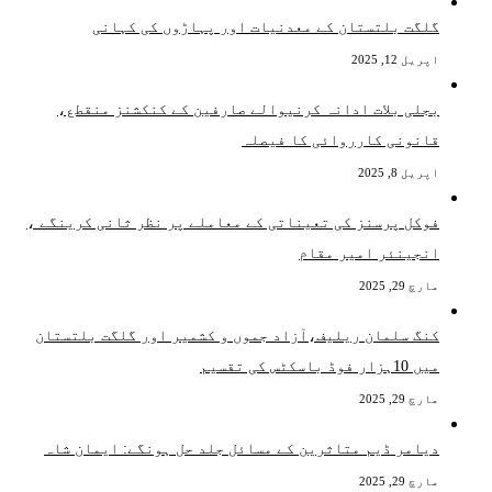
گلگت بلتستان کے معدنیات اور پہاڑوں کی کہانی
اپریل 12, 2025
بجلی بلات ادانہ کرنیوالے صارفین کے کنکشنز منقطع،
قانونی کارروائی کا فیصلہ
اپریل 8, 2025
فوکل پرسنز کی تعیناتی کے معاملے پر نظر ثانی کرینگے ،
انجینئر امیر مقام
مارچ 29, 2025
کنگ سلمان ریلیف،آزاد جموں و کشمیر اور گلگت بلتستان
میں 10ہزار فوڈ باسکٹس کی تقسیم
مارچ 29, 2025
دیامر ڈیم متاثرین کے مسائل جلد حل ہونگے: ایمان شاہ
مارچ 29, 2025