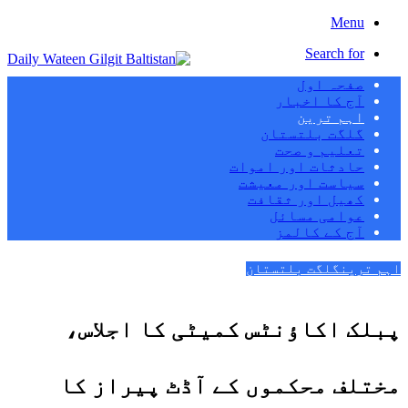
Menu
Search for
صفحہ اول
آج کا اخبار
اہم ترین
گلگت بلتستان
تعلیم و صحت
حادثات اور اموات
سیاست اور معیشت
کھیل اور ثقافت
عوامی مسائل
آج کے کالمز
اہم ترین
گلگت بلتستان
پبلک اکاؤنٹس کمیٹی کا اجلاس،
مختلف محکموں کے آڈٹ پیراز کا