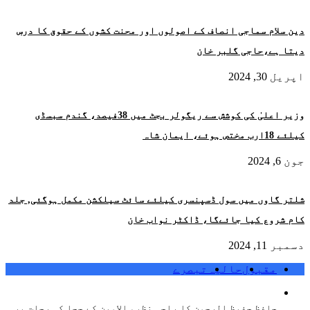
دین سلام سماجی انصاف کے اصولوں اور محنت کشوں کے حقوق کا درس
دیتا ہے،حاجی گلبر خان
اپریل 30, 2024
وزیر اعلیٰ کی کوشش سے ریگولر بجٹ میں 38فیصد، گندم سبسڈی
کیلئے 18ارب مختص ہوئے، ایمان شاہ
جون 6, 2024
شلتر گاوں میں سول ڈسپنسری کیلئے سائٹ سیلکشن مکمل ہوگئی, جلد
کام شروع کیا جائےگا، ڈاکٹر نواب خان
دسمبر 11, 2024
مقبول
حالیہ
تبصرے
حافظ حفیظ الرحمن کا راجہ نظیم الامین کے چچا کی رحلت پر