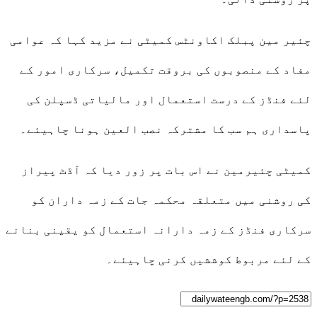
چئیر مین پبلک اکاونٹس کمیٹی نے مزید کہا کہ عوامی
مفاد کے منصوبوں کی بروقت تکمیل، سرکاری امور کے
لئے فنڈز کے درست استعمال اور مالیاتی ڈسپلن کی
پاسداری ہم سب کا مشترکہ نصب العین ہونا چاہیئے۔
کمیٹی چئیرمین نے اس بات پر زور دیا کہ آڈٹ پیراز
کی روشنی میں متعلقہ محکمہ جات کے زمہ داران کو
سرکاری فنڈز کے زمہ دارانہ استعمال کو یقینی بنانے
کے لئے مربوط کوششیں کرنی چاہیئے۔