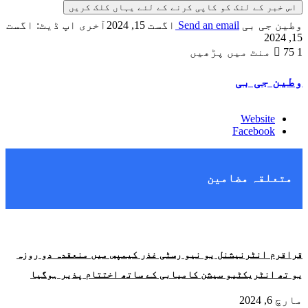
اس خبر کے لنک کو کاپی کرنے کے لئے یہاں کلک کریں
وطین جی بی
Send an email
اگست 15, 2024
آخری اپ ڈیٹ: اگست
15, 2024
1 منٹ میں پڑھیں
75
وطین جی بی
Website
Facebook
متعلقہ مضامین
قراقرم انٹرنیشنل یو نیو رسٹی غذر کیمپس میں منعقدہ دو روزہ
یو تھ انٹریکٹیو سیشن کامیابی کے ساتھ اختتام پذیر ہوگیا
مارچ 6, 2024