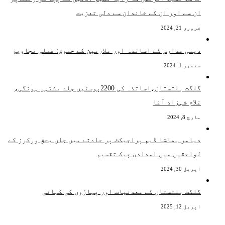
ان سے اور ان کے خاندان سے دلی تعزیت
فروری 21, 2024
دینی مدارس کے اساتذہ اور ملازمین کے حقوق: عملی تجاویز
ستمبر 1, 2024
گلگت بلتستان،اساتذہ کی 2200پوسٹیں جلد مشتہر ہونگی،
غلام شہزاد آغا
مارچ 8, 2024
دیامر بھاشا ڈیم پراجیکٹ پر حادثے میں جاں بحق ورکرز کے
لواحقین میں امدادی چیک تقسیم
اپریل 30, 2024
گلگت بلتستان کے معدنیات اور پہاڑوں کی کہانی
اپریل 12, 2025