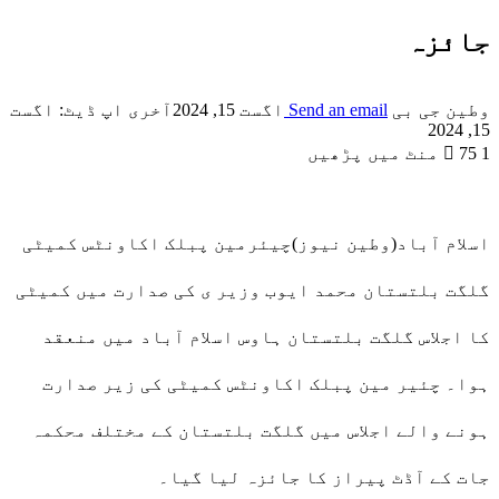
جائزہ
وطین جی بی
Send an email
اگست 15, 2024
آخری اپ ڈیٹ: اگست
15, 2024
1 منٹ میں پڑھیں
75
اسلام آباد(وطین نیوز)چیئرمین پبلک اکاونٹس کمیٹی
گلگت بلتستان محمد ایوب وزیر ی کی صدارت میں کمیٹی
کا اجلاس گلگت بلتستان ہاوس اسلام آباد میں منعقد
ہوا۔ چئیر مین پبلک اکاونٹس کمیٹی کی زیر صدارت
ہونے والے اجلاس میں گلگت بلتستان کے مختلف محکمہ
جات کے آڈٹ پیراز کا جائزہ لیا گیا۔