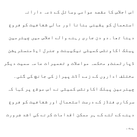
اس اجلاس کا مقصد عوامی وسائل کے ذمہ دارانہ
استعمال کو یقینی بنانا اور مالی شفافیت کو فروغ
دینا تھا۔دو دن جاری رہنے والے اجلاس میں چیئرمین
پبلک اکاونٹس کمیٹی نیکیبنٹ و جنرل ایڈمنسٹریشن
ڈپارٹمنٹ، محکمہ مواصلات و تعمیرات عامہ سمیت دیگر
مختلف اداروں کے زمے آڈٹ پیراز کی جانچ کی گئی۔
چیئرمین پبلک اکاونٹس کمیٹی نے اس موقع پر کہا کہ
سرکاری فنڈز کے درست استعمال اور شفافیت کو فروغ
دینے کے لئے کے ہر ممکن اقدامات کرنے کی اشد ضرورت
ہے۔