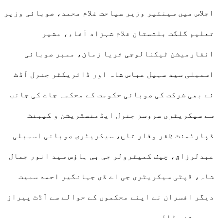
اجلاس میں سینئیر وزیر سیاحت غلام محمد، صوبائی وزیر
تعلیم گلگت بلتستان غلام شہزاد آغاء، مشیر
انفارمیشن ٹیکنالوجی ثریا زمان، ممبر صوبائی
اسمبلی سید سہیل عباس شاہ اور ڈائریکٹر جنرل آڈٹ
نے بھی شرکت کی صوبائی حکومت کے محکمہ جات کی جانب
سے سیکریٹری سروسز جنرل ایڈمنسٹریشن و کیبنٹ
ڈپارٹمنٹ ظفر وقار تاج، سیکریٹری صوبائی اسمبلی
عبدلرزاق، چیف کمپٹرولر جی بی ہاؤس سید انور جمال
شاہ، ڈپٹی سیکریٹری جی اے ڈی جہانگیر احمد سمیت
دیگر افسران نے اپنے محکموں کے حوالے سے آڈٹ پیراز
پر روشنی ڈالی۔