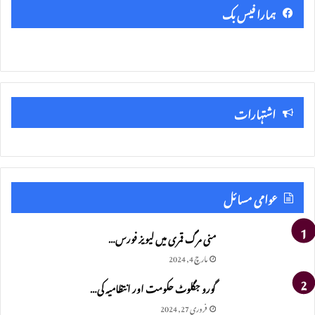
ہمارا فیس بک
اشتہارات
عوامی مسائل
منی مرگ قمری میں لیویز فورس…
مارچ 4, 2024
گورو جگلوٹ حکومت اور انتظامیہ کی…
فروری 27, 2024