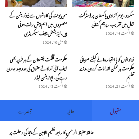
سکردو ، یوم آزادی پاکستان پر ڈسٹرکٹ
سن یونٹ کی کاوشوں سے نیوٹریشن کے
جیل میں تقریب ، پرچم کشائی
منصوبوں میں اہم پیش رفت ہوئی
ہیں،ایڈیشنل چیف سیکریٹری
اگست 14, 2024
مئی 10, 2024
نوجوانوں کو بااختیار بنانے کیلئے صوبائی
حکومت گلگت بلتستان کے ہر فرد پہ بھی
حکومت ہر ممکن اقدامات کررہی،وزیر
ایف آئی آر کاٹے حقوق کی جدوجہد جاری
تعلیم
رہے گی، اپوزیشن لیڈر
اگست 21, 2024
اگست 13, 2024
مقبول
حالیہ
تبصرے
حافظ حفیظ الرحمن کا راجہ نظیم الامین کے چچا کی رحلت پر