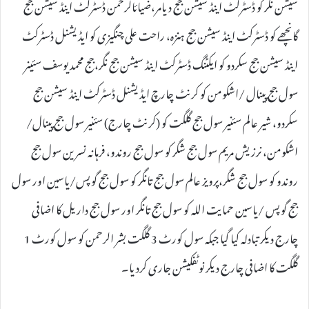
سیشن نگر کو ڈسٹرکٹ اینڈ سیشن جج دیامر،ضیائالرحمن ڈسٹرکٹ اینڈ سیشن جج
گانچھے کو ڈسٹرکٹ اینڈ سیشن جج ہنزہ، راحت علی چنگیزی کو ایڈیشنل ڈسٹرکٹ
اینڈ سیشن جج سکردو کو ایکٹنگ ڈسٹرکٹ اینڈ سیشن جج نگر،جج محمد یوسف سئینر
سول جج پینال /اشکومن کو کرنٹ چارچ ایڈیشنل ڈسٹرکٹ اینڈ سیشن جج
سکردو، شیر عالم سئنیر سول جج گلگت کو (کرنٹ چارج) سئنیر سول جج پینال/
اشکومن، نرزیش مریم سول جج شگر کو سول جج روندو، فرہانہ نسرین سول جج
روندو کو سول جج شگر،پرویز عالم سول جج تانگر کو سول جج گوپس/یاسین اور سول
جج گوپس /یاسین حمایت اللہ کو سول جج تانگر اور سول جج داریل کا اضافی
چارج دیکر تبادلہ کیا گیا جبکہ سول کورٹ 3 گلگت بشر الرحمن کو سول کورٹ 1
گلگت کا اضافی چارج دیکر نوٹفکیشن جاری کردیا۔