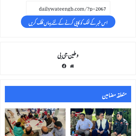
اس خبر کے لنک کو کاپی کرنے کے لئے یہاں کلک کریں
وطین جی بی
Fac
We
eb
bsi
oo
te
k
متعلقہ مضامین