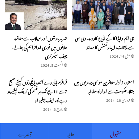
جی ایم واپڈا کا کے آئی یو کادورہ، وی سی
شدید بارشوں اور سیلاب سے متاثرہ
سے ملاقات، ڈیپارٹمنٹس کا معائنہ
علاقوں میں فوری امدافراہم کی جائے،
چیف سیکرٹری
مئی 14, 2024
اگست 5, 2024
استور، زلزلہ متاثرین موسمی بیماریوں میں
قراقرم ہائی وے آئندہ پانچ دنوں کیلئے صبح
مبتلا، حکومت سے امداد کا مطالبہ
7سے 11بجے تک ہر قسم کی ٹریفک کیلئے بند
رہے گا، ایف ڈبلیو او
فروری 26, 2024
مارچ 6, 2024
مقبول
حالیہ
تبصرے