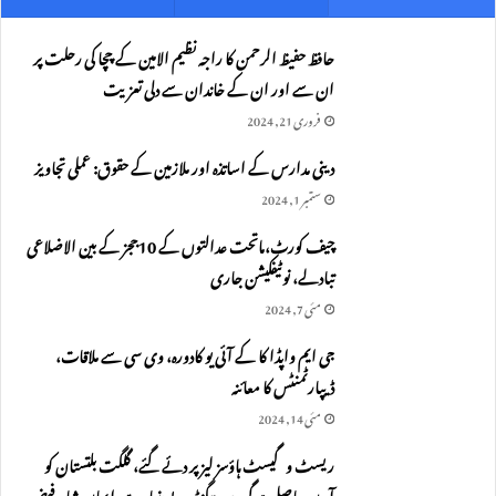
حافظ حفیظ الرحمن کا راجہ نظیم الامین کے چچا کی رحلت پر
ان سے اور ان کے خاندان سے دلی تعزیت
فروری 21, 2024
دینی مدارس کے اساتذہ اور ملازمین کے حقوق: عملی تجاویز
ستمبر 1, 2024
چیف کورٹ،ماتحت عدالتوں کے 10ججز کے بین الاضلاعی
تبادلے، نوٹیفکیشن جاری
مئی 7, 2024
جی ایم واپڈا کا کے آئی یو کادورہ، وی سی سے ملاقات،
ڈیپارٹمنٹس کا معائنہ
مئی 14, 2024
ریسٹ و گیسٹ ہاؤسز لیز پر دئے گئے، گلگت بلتستان کو
آمدن حاصل ہوگی، پروپیگنڈہ بے بنیاد ہے،ایمان شاہ،فیض