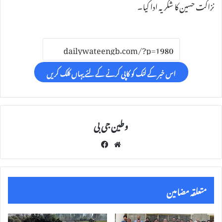
نزاکت حسین کا شکریہ ادا کیا۔
اس خبر کے لنک کو کاپی کرنے کے لئے یہاں کلک کریں
وطین جی بی
Fac
We
eb
bsi
oo
te
k
متعلقہ مضامین