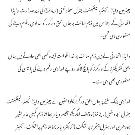
چیئرمین واپڈا انجینئر، لیفٹیننٹ جنرل سجاد غنی (ریٹائرڈ) کی زیرصدارت واپڈا
اتھارٹی کے اجلاس میں ڈیم سائٹ پر جاں بحق ورکرز کو امدادی رقوم دینے کی
منظوری دی تھی۔
واپڈا اتھارٹی نے مین ڈیم سائٹ پر خدانخواستہ آیندہ کسی بھی حادثے میں جاں
بحق کنٹریکٹرزکے ورکرز کو پانچ لاکھ روپے امدادی رقم دینے کی پالیسی کی
منظوری بھی دی ہے۔
امدادی چیک ملنے پر جاں بحق ورکرزکیلواحقین نے چیئرمین واپڈا نجینئر،لیفٹیننٹ
جنرل سجاد غنی(ریٹائرڈ)، چیف ایگزیکٹو آفیسر دیامر بھاشا ڈیم کمپنی عامر بشیر
چودھری اور جنرل مینجر/ پراجیکٹ ڈائریکٹر دیامر بھاشا ڈیم پراجیکٹ انجنیئر