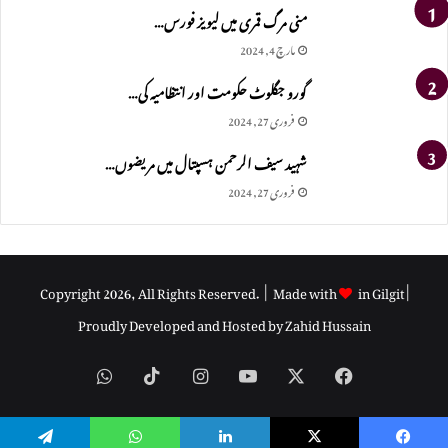
منی مرگ قمری میں لیویز فورس…
مارچ 4, 2024
گورو جگلوٹ حکومت اور انتظامیہ کی…
فروری 27, 2024
شہید سیف الرحمن ہسپتال میں مریضوں…
فروری 27, 2024
Copyright 2026, All Rights Reserved. | Made with
in Gilgit |
Proudly Developed and Hosted by
Zahid Hussain
WhatsApp
TikTok
Instagram
YouTube
Facebook
X