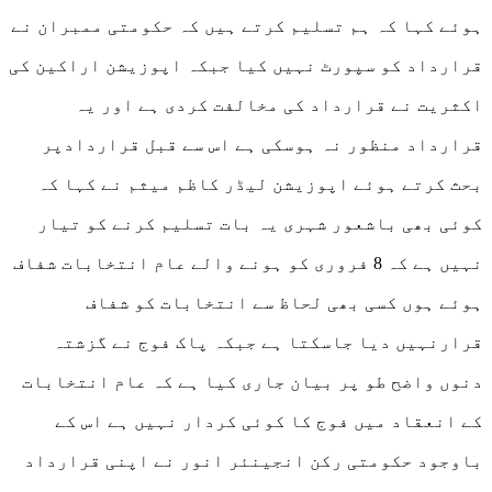
ہوئے کہا کہ ہم تسلیم کرتے ہیں کہ حکومتی ممبران نے
قرارداد کو سپورٹ نہیں کیا جبکہ اپوزیشن اراکین کی
اکثریت نے قرارداد کی مخالفت کردی ہے اور یہ
قرارداد منظور نہ ہوسکی ہے اس سے قبل قراردادپر
بحث کرتے ہوئے اپوزیشن لیڈر کاظم میثم نے کہا کہ
کوئی بھی باشعور شہری یہ بات تسلیم کرنے کو تیار
نہیں ہے کہ 8 فروری کو ہونے والے عام انتخابات شفاف
ہوئے ہوں کسی بھی لحاظ سے انتخابات کو شفاف
قرارنہیں دیا جاسکتا ہے جبکہ پاک فوج نے گزشتہ
دنوں واضح طو پر بیان جاری کیا ہے کہ عام انتخابات
کے انعقاد میں فوج کا کوئی کردار نہیں ہے اس کے
باوجود حکومتی رکن انجینئر انور نے اپنی قرارداد