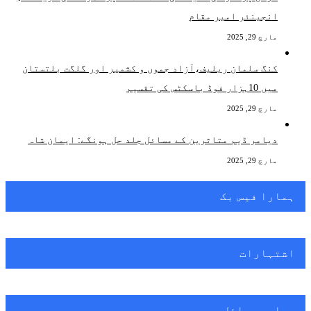
انجینئر امیر مقام
مارچ 29, 2025
کنگ سلمان ریلیف،آزاد جموں و کشمیر اور گلگت بلتستان
میں 10ہزار فوڈ باسکٹس کی تقسیم
مارچ 29, 2025
دیامر ڈیم متاثرین کے مسائل جلد حل ہونگے: ایمان شاہ
مارچ 29, 2025
ہمارا فیس بک
اشتہارات
عوامی مسائل