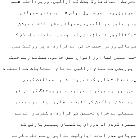
تحریک انصاف فارڈ بلاگ کے اراکین،وزیرداخلہ شمس
لون،وزیرقانون سہیل عباس شاہ،سینئر صوبائی
وزیرحاجی عبدالحمید،صوبائی مشیر انفارمیشن
ٹیکنالوجی ثریازمان،اور جمعیت علمائے اسلام کے
صوبائی وزیررحمت خالق نے قرارداد پر ووٹنگ میں
حصہ نہیں لیا اور ایوان میں خاموش بیٹھے رہے جبکہ
اپوزیشن کے تمام اراکین نے عام انتخابات کے انعقاد
پر تحفظات ظاہر کرتے ہوئے شدید مخالفت کردی
اسی دوران سپیکر نے قرارداد پر ووٹنگ کرائی تو
اپوزیشن اراکین کی کثرت سے ظاہر ہونے پر سپیکر
اسمبلی نے خراج تحسین کی قرارداد کثرت رائے سے
مسترد کردی اس دوران پاکستان پیپلزپارٹی کے
صوبائی صدر امجد ایڈوکیٹ نے ایوان سے خطاب کرتے