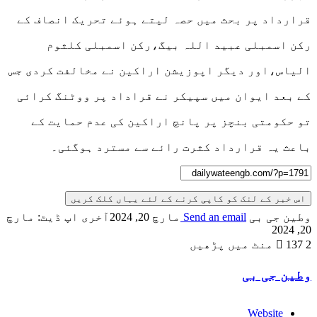
قرارداد پر بحث میں حصہ لیتے ہوئے تحریک انصاف کے
رکن اسمبلی عبید اللہ بیگ،رکن اسمبلی کلثوم
الیاس،اور دیگر اپوزیشن اراکین نے مخالفت کردی جس
کے بعد ایوان میں سپیکر نے قراداد پر ووٹنگ کرائی
تو حکومتی بنچز پر پانچ اراکین کی عدم حمایت کے
باعث یہ قرارداد کثرت رائے سے مسترد ہوگئی۔
اس خبر کے لنک کو کاپی کرنے کے لئے یہاں کلک کریں
وطین جی بی
Send an email
مارچ 20, 2024
آخری اپ ڈیٹ: مارچ
20, 2024
2 منٹ میں پڑھیں
137
وطین جی بی
Website