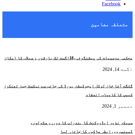
Facebook
متعلقہ مضامین
محکمہ موسمیات کی پیشنگوئی،18اگست تک بارشوں و سیلاب کا امکان
اگست 14, 2024
گلگت آغا خان لوکل ایجوکیشن بورڈ کی جانب سے نیکسٹ جین تھنکرز
کیمپ کا کامیاب انعقاد
دسمبر 1, 2024
سپیکر نذیر ایڈووکیٹ کا ہندراپ کا دورہ، سکولوں،
ڈسپنسری،رابطہ سڑکوں کا جائزہ لیا