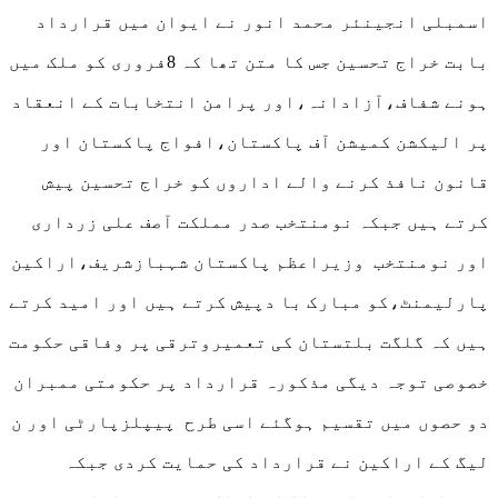
اسمبلی انجینئر محمد انور نے ایوان میں قرارداد
بابت خراج تحسین جس کا متن تھا کہ 8فروری کو ملک میں
ہونے شفاف،آزادانہ،اور پرامن انتخابات کے انعقاد
پر الیکشن کمیشن آف پاکستان،افواج پاکستان اور
قانون نافذ کرنے والے اداروں کو خراج تحسین پیش
کرتے ہیں جبکہ نومنتخب صدر مملکت آصف علی زرداری
اور نومنتخب وزیراعظم پاکستان شہبازشریف،اراکین
پارلیمنٹ،کو مبارک با دپیش کرتے ہیں اور امید کرتے
ہیں کہ گلگت بلتستان کی تعمیروترقی پر وفاقی حکومت
خصوصی توجہ دیگی مذکورہ قرارداد پر حکومتی ممبران
دو حصوں میں تقسیم ہوگئے اسی طرح پیپلزپارٹی اور ن
لیگ کے اراکین نے قرارداد کی حمایت کردی جبکہ