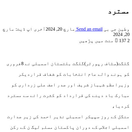
مسترد
وطین جی بی
Send an email
مارچ 20, 2024
آخری اپ ڈیٹ: مارچ
20, 2024
2 منٹ میں پڑھیں
137
گلگت(سٹاف رپورٹر)گلگت بلتستان اسمبلی نے 8فروری
کو ہونے والے عام انتخابات کو شفاف قراردیکر
وزیراعظم شہباز شریف اور صدر اصف علی زرداری کو
مبارک باد دینے کی قرارداد کو کثرت رائے سے مسترد
کردیا،
منگل کے روز سپیکر اسمبلی نذیر احمد کی زیر صدارت
اسمبلی اجلاس کے دوران پاکستان مسلم لیگ ن کے رکن