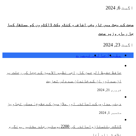
اگست 6, 2024
صحت کے بجٹ میں تاریخی اضافہ، کنٹریکٹ ڈاکٹروں کو مستقل کیا
جا رہا، وزیر صحت
اگست 23, 2024
مقبول
حالیہ
تبصرے
حافظ حفیظ الرحمن کا راجہ نظیم الامین کے چچا کی رحلت پر
ان سے اور ان کے خاندان سے دلی تعزیت
فروری 21, 2024
دینی مدارس کے اساتذہ اور ملازمین کے حقوق: عملی تجاویز
ستمبر 1, 2024
گلگت بلتستان،اساتذہ کی 2200پوسٹیں جلد مشتہر ہونگی،
غلام شہزاد آغا