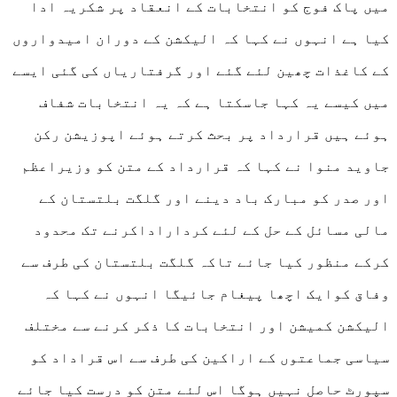
میں پاک فوج کو انتخابات کے انعقاد پر شکریہ ادا
کیا ہے انہوں نے کہا کہ الیکشن کے دوران امیدواروں
کے کاغذات چھین لئے گئے اور گرفتاریاں کی گئی ایسے
میں کیسے یہ کہا جاسکتا ہے کہ یہ انتخابات شفاف
ہوئے ہیں قرارداد پر بحث کرتے ہوئے اپوزیشن رکن
جاوید منوا نے کہا کہ قرارداد کے متن کو وزیراعظم
اور صدر کو مبارک باد دینے اور گلگت بلتستان کے
مالی مسائل کے حل کے لئے کرداراداکرنے تک محدود
کرکے منظور کیا جائے تاکہ گلگت بلتستان کی طرف سے
وفاق کوایک اچھا پیغام جائیگا انہوں نے کہا کہ
الیکشن کمیشن اور انتخابات کا ذکر کرنے سے مختلف
سیاسی جماعتوں کے اراکین کی طرف سے اس قراداد کو
سپورٹ حاصل نہیں ہوگا اس لئے متن کو درست کیا جائے