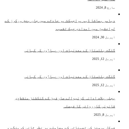
مارچ 8, 2024
دیامر بھاشا ڈیم پراجیکٹ پر حادثے میں جاں بحق ورکرز کے
لواحقین میں امدادی چیک تقسیم
اپریل 30, 2024
گلگت بلتستان کے معدنیات اور پہاڑوں کی کہانی
اپریل 12, 2025
گلگت بلتستان کے معدنیات اور پہاڑوں کی کہانی
اپریل 12, 2025
بجلی بلات ادانہ کرنیوالے صارفین کے کنکشنز منقطع،
قانونی کارروائی کا فیصلہ
اپریل 8, 2025
فوکل پرسنز کی تعیناتی کے معاملے پر نظر ثانی کرینگے ،