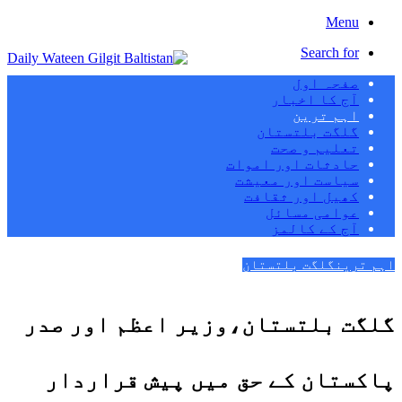
Menu
Search for
صفحہ اول
آج کا اخبار
اہم ترین
گلگت بلتستان
تعلیم و صحت
حادثات اور اموات
سیاست اور معیشت
کھیل اور ثقافت
عوامی مسائل
آج کے کالمز
اہم ترین
گلگت بلتستان
گلگت بلتستان،وزیر اعظم اور صدر
پاکستان کے حق میں پیش قراردار