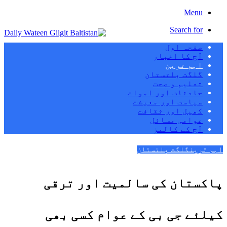
Menu
Search for
صفحہ اول
آج کا اخبار
اہم ترین
گلگت بلتستان
تعلیم و صحت
حادثات اور اموات
سیاست اور معیشت
کھیل اور ثقافت
عوامی مسائل
آج کے کالمز
اہم ترین
گلگت بلتستان
پاکستان کی سالمیت اور ترقی
کیلئے جی بی کے عوام کسی بھی