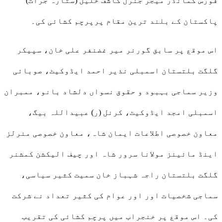
فورس کمانڈر میجر جنرل کاشف خلیل (ستارہ جرات)
پاکستان کے بلند ترین مقام پرپرچم کشائی کی۔
اس موقع پر سابق گورنر میر غضنفر علی خان، سپیکر
گلگت بلتستان اسمبلی نذیر احمد ایڈوکیٹ، صوبائی
وزیر سماجی بہبود و حقوق نسواں دلشاد بانو، ممبران
اسمبلی امجد ایڈوکیٹ، کرنل (ر) عبیداللہ بیگ،
معاون خصوصی اطلاعات ایمان شاہ، معاون خصوصی منرلز
اینڈ مائینز مولانا سرور شاہ اور چیف الیکشن کمشنر
گلگت بلتستان راجہ شہباز خان سمیت کثیر سیاسی،
سماجی شخصیات اور اور عوام کی کثیر تعداد نے شرکت
کی۔ اس موقع پر خنجراب میں پرچم کشائی کی تقریب