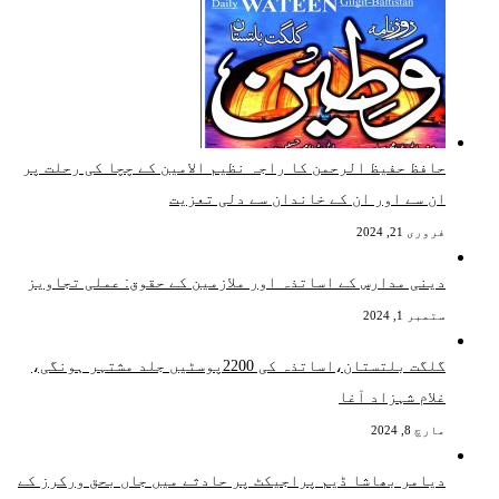
حافظ حفیظ الرحمن کا راجہ نظیم الامین کے چچا کی رحلت پر
ان سے اور ان کے خاندان سے دلی تعزیت
فروری 21, 2024
دینی مدارس کے اساتذہ اور ملازمین کے حقوق: عملی تجاویز
ستمبر 1, 2024
گلگت بلتستان،اساتذہ کی 2200پوسٹیں جلد مشتہر ہونگی،
غلام شہزاد آغا
مارچ 8, 2024
دیامر بھاشا ڈیم پراجیکٹ پر حادثے میں جاں بحق ورکرز کے