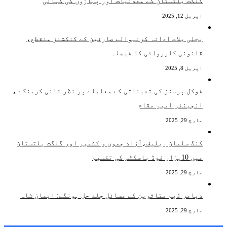
گلگت بلتستان کے معدنیات اور پہاڑوں کی کہانی
اپریل 12, 2025
بجلی بلات ادانہ کرنیوالے صارفین کے کنکشنز منقطع،
قانونی کارروائی کا فیصلہ
اپریل 8, 2025
فوکل پرسنز کی تعیناتی کے معاملے پر نظر ثانی کرینگے ،
انجینئر امیر مقام
مارچ 29, 2025
کنگ سلمان ریلیف،آزاد جموں و کشمیر اور گلگت بلتستان
میں 10ہزار فوڈ باسکٹس کی تقسیم
مارچ 29, 2025
دیامر ڈیم متاثرین کے مسائل جلد حل ہونگے: ایمان شاہ
مارچ 29, 2025