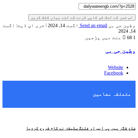
اس خبر کے لنک کو کاپی کرنے کے لئے یہاں کلک کریں
وطین جی بی
Send an email
اگست 14, 2024
آخری اپ ڈیٹ: اگست
14, 2024
1 منٹ میں پڑھیں
68
وطین جی بی
Website
Facebook
متعلقہ مضامین
ضلع شگر میں پی ایس او فلنگ سٹیشن نے کام شروع کردیا