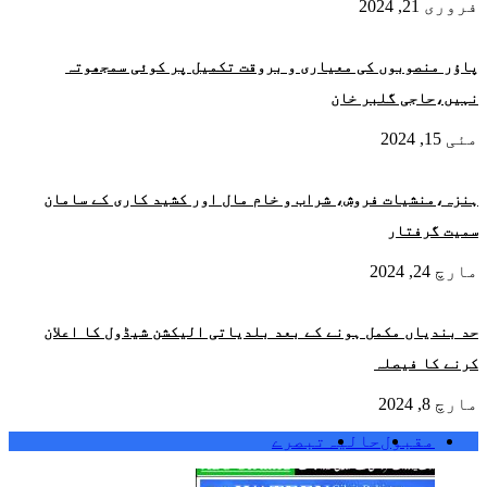
فروری 21, 2024
پاؤر منصوبوں کی معیاری و بروقت تکمیل پر کوئی سمجھوتہ
نہیں،حاجی گلبر خان
مئی 15, 2024
ہنزہ،منشیات فروش، شراب و خام مال اور کشید کاری کے سامان
سمیت گرفتار
مارچ 24, 2024
حد بندیاں مکمل ہونے کے بعد بلدیاتی الیکشن شیڈول کا اعلان
کرنے کا فیصلہ
مارچ 8, 2024
مقبول
حالیہ
تبصرے