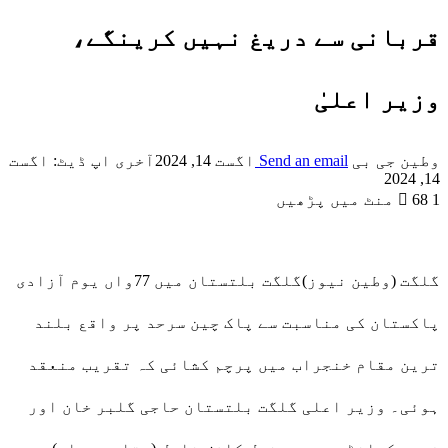
قربانی سے دریغ نہیں کرینگے،
وزیر اعلیٰ
وطین جی بی
Send an email
اگست 14, 2024
آخری اپ ڈیٹ: اگست
14, 2024
1 منٹ میں پڑھیں
68
گلگت (وطین نیوز)گلگت بلتستان میں 77واں یوم آزادی
پاکستان کی مناسبت سے پاک چین سرحد پر واقع بلند
ترین مقام خنجراب میں پرچم کشائی کہ تقریب منعقد
ہوئی۔ وزیر اعلی گلگت بلتستان حاجی گلبر خان اور