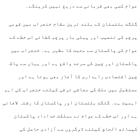
عوام کسی بھی قربانی سے دریغ نہیں کرینگے۔
گلگت بلتستان کے بلند ترین مقام خنجراب میں قومی
پرچم کی تنصیب اور پہلی بار پرچم کشائی اس خطے کے
عوام کی پاکستان سے محبت کا مظہر ہے۔ خنجراب میں
پاکستان اور چین کی سرحد واقع ہے اور یہاں سے پاک
چین اقتصادی راہداری کا آغاز بھی ہوتا ہے اور
مستقبل میں ملک کی معاشی ترقی کیلئے خنجراب کی اہم
اہمیت ہے۔ گلگت بلتستان اور پاکستان کا رشتہ لافانی
ہے اور اس خطے کے عوام نے مملکت خداداد پاکستان
کیساتھ الحاق کیلئے ڈوگروں سے آزادی حاصل کی