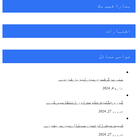
ہمارا فیس بک
اشتہارات
عوامی مسائل
منی مرگ قمری میں لیویز فورس…
مارچ 4, 2024
گورو جگلوٹ حکومت اور انتظامیہ کی…
فروری 27, 2024
شہید سیف الرحمن ہسپتال میں مریضوں…
فروری 27, 2024