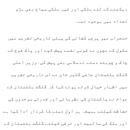
دیکھنے کے لئے ملکی اور غیر ملکی سیاح بھی بڑی
تعداد میں موجود تھے۔
خنجراب میں پرچم کشائی کی پہلی تاریخی تقریب میں
سکول کے بچوں نے قومی نغمے پیش کیے اور پاک فوج کے
چاک و چوبند دستے نے سلامی بھی پیش کی۔وزیر اعلی
گلگت بلتستان حاجی گلبر خان نے اس تاریخی تقریب
میں اظہار خیال کرتے ہوئے کہا کہ گلگت بلتستان کے
عوام نے پاکستان کی نظریاتی اور قدرتی سرحدوں کی
حفاظت کیلئے ہمیشہ ہر اول دستے کا کردار ادا کیا ہے
اور ملک کی سالمیت اور ترقی کیلئے گلگت بلتستان کے