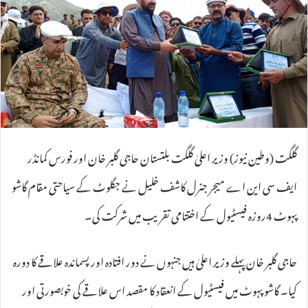
e
m
a
i
l
گلگت (وطین نیوز) وزیر اعلیٰ گلگت بلتستان حاجی گلبر خان اور فورس کمانڈر
ایف سی این اے میجر جنرل کاشف خلیل نے جگلوٹ کے سیاحتی مقام گاشو
پہوٹ 4روزہ فیسٹیول کے اختتامی تقریب میں شرکت کی۔
حاجی گلبر خان پہلے وزیر اعلیٰ ہیں جنہوں نے دور افتادہ اور پسماندہ علاقے کا دورہ
کیا۔ گاشو پہوٹ میں فیسٹیول کے انعقاد کا مقصد اس علاقے کی خوبصورتی اور