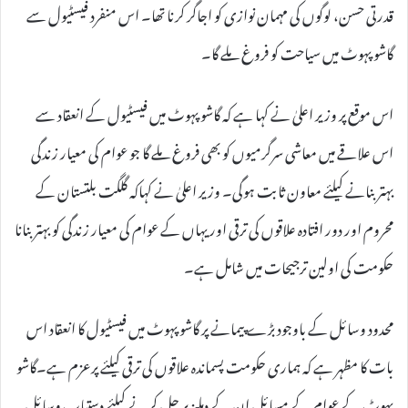
قدرتی حسن، لوگوں کی مہمان نوازی کو اجاگر کرنا تھا۔ اس منفرد فیسٹیول سے
گاشو پہوٹ میں سیاحت کو فروغ ملے گا۔
اس موقع پر وزیر اعلیٰ نے کہا ہے کہ گاشو پہوٹ میں فیسٹیول کے انعقاد سے
اس علاقے میں معاشی سرگرمیوں کو بھی فروغ ملے گا جو عوام کی معیار زندگی
بہتر بنانے کیلئے معاون ثابت ہوگی۔ وزیر اعلیٰ نے کہاکہ گلگت بلتستان کے
محروم اور دور افتادہ علاقوں کی ترقی اور یہاں کے عوام کی معیار زندگی کو بہتر بنانا
حکومت کی اولین ترجیحات میں شامل ہے۔
محدود وسائل کے باوجود بڑے پیمانے پر گاشو پہوٹ میں فیسٹیول کا انعقاد اس
بات کا مظہر ہے کہ ہماری حکومت پسماندہ علاقوں کی ترقی کیلئے پرعزم ہے۔گاشو
پہوٹ کے عوام کے مسائل ان کے دہلیز پر حل کرنے کیلئے دستیاب وسائل