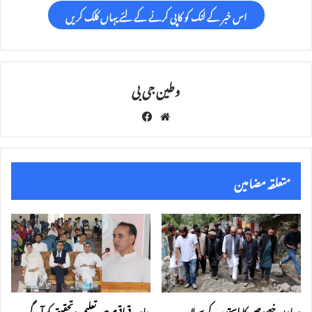
اس خبر کے لنک کو کاپی کرنے کے لئے یہاں کلک کریں
وطین جی بی
Fac
We
eb
bsi
oo
te
k
متعلقہ مضامین
معاون خصوصی کا استور کے سیلاب
جامعہ قراقرم میں تعلیمی وتحقیق کو آگے