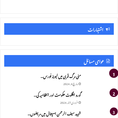
اشتہارات
عوامی مسائل
منی مرگ قمری میں لیویز فورس…
مارچ 4, 2024
گورو جگلوٹ حکومت اور انتظامیہ کی…
فروری 27, 2024
شہید سیف الرحمن ہسپتال میں مریضوں…