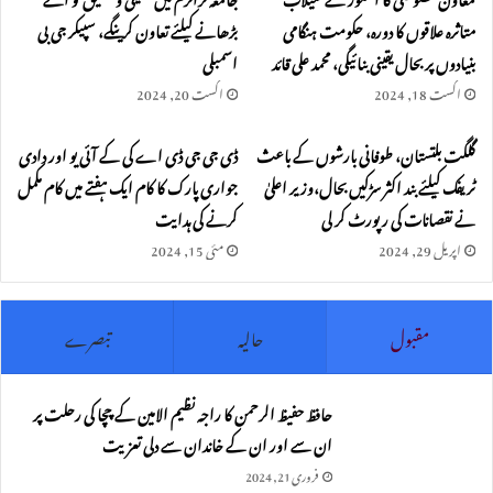
متاثرہ علاقوں کا دورہ، حکومت ہنگامی
بڑھانے کیلئے تعاون کرینگے، سپیکر جی بی
بنیادوں پر بحال یقینی بنائیگی، محمد علی قائد
اسمبلی
اگست 18, 2024
اگست 20, 2024
گلگت بلتستان، طوفانی بارشوں کے باعث
ڈی جی جی ڈی اے کی کے آئی یو اور دادی
ٹریفک کیلئے بند اکثر سڑکیں بحال،وزیر اعلیٰ
جواری پارک کا کام ایک ہفتے میں کام مکمل
نے نقصانات کی رپورٹ کر لی
کرنے کی ہدایت
اپریل 29, 2024
مئی 15, 2024
مقبول
حالیہ
تبصرے
حافظ حفیظ الرحمن کا راجہ نظیم الامین کے چچا کی رحلت پر
ان سے اور ان کے خاندان سے دلی تعزیت
فروری 21, 2024