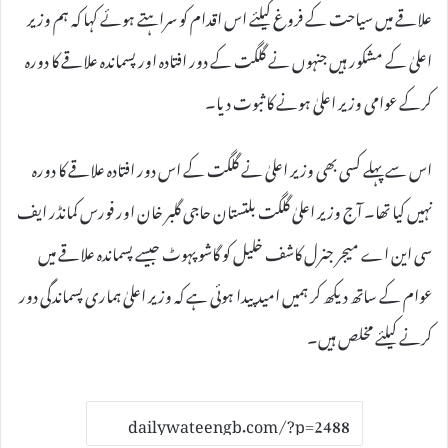
علاقے میں سیاحت کے فروغ کیلئے اس اقدام کو سراہتے ہوئے کہا کہ ہم وزیر
اعلیٰ کے مشکور ہیں جنہوں نے گلگت کے دور افتادہ اور پسماندہ علاقے کا دورہ
کرکے عوامی وزیر اعلیٰ ہونے کا ثبوت دیا۔
اس سے پہلے کسی بھی وزیر اعلیٰ نے گلگت کے اس دور افتادہ علاقے کا دورہ
نہیں کیا تھا۔ آج وزیر اعلیٰ گلگت بلتستان حاجی گلبر خان اور فورس کمانڈر ایف
سی این اے میجر جنرل کاشف خلیل کو گاشو پہوٹ جیسے پسماندہ علاقے میں
عوام کے ساتھ دیکھ کر ہمیں امید پیدا ہوئی ہے کہ وزیر اعلیٰ ہماری پسماندگی دور
کرنے کیلئے مخلص ہیں۔