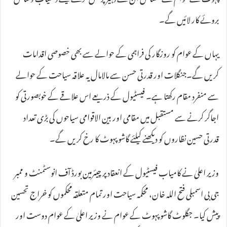
بروئے کار لائیں گے۔
یہاں کے عوام کو روزگار کی فراہمی کے حوالے سے بھی خصوصی اقدامات
کریں گے۔جنگلات اور قدرتی حسن سے مالامال یہ علاقہ سیاحت کے حوالے
سے منفرد مقام رکھتا ہے۔ فیسٹیول کے ذریعے اس علاقے کے خوبصورتی کو
اجاگر کرنے سے مستقبل میں مقامی اور بین الاقوامی سیاحوں کی بڑی تعداد
قدرتی حسین نظاروں کو دیکھنے کیلئے گاشو پہوٹ کا رخ کریں گے۔
وزیر اعلیٰ نے کامیاب فیسٹیول کے انعقاد پر چیئرمین بورڈ آف انوسٹمنٹ و ممبر
جی بی اسمبلی فتح اللہ خان، محکمہ سیاحت اور تمام متعلقہ محکموں کو خراج تحسین
پیش کیا۔ جگلوٹ گاشو پہوٹ کے عوام نے وزیر اعلیٰ کے عوام دوست اور