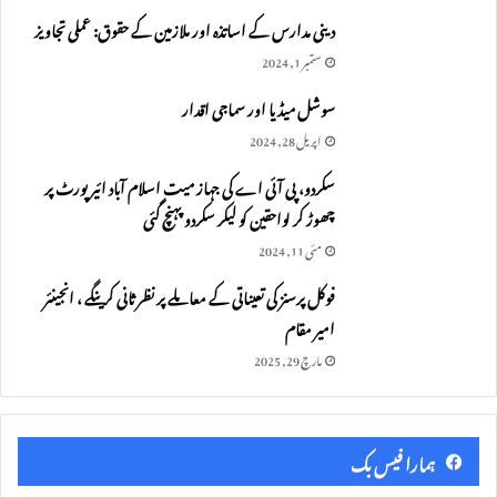
دینی مدارس کے اساتذہ اور ملازمین کے حقوق: عملی تجاویز
ستمبر 1, 2024
سوشل میڈیا اور سماجی اقدار
اپریل 28, 2024
سکردو، پی آئی اے کی جہاز میت اسلام آباد ائیرپورٹ پر
چھوڑ کر لواحقین کو لیکر سکردو پہنچ گئی
مئی 11, 2024
فوکل پرسنز کی تعیناتی کے معاملے پر نظر ثانی کرینگے ، انجینئر
امیر مقام
مارچ 29, 2025
ہمارا فیس بک