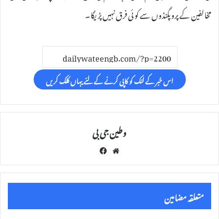
مخالفین کے پروپگنڈوں سے کو ئی فرق نہیں پڑیگا۔
اس خبر کے لنک کو کاپی کرنے کے لئے یہاں کلک کریں
وطین جی بی
Fac
We
eb
bsi
oo
te
k
متعلقہ مضامین