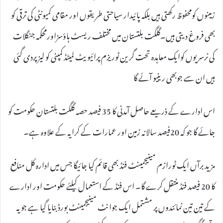
زمینوں کومحفوظ رکھتی ہیں بلکہ پائیدار سیاحتی طریقوں اور مقامی کمیونٹی کی ترقی کو
بھی فروغ دیتی ہیں۔گلگت بلتستان میں مختلف ریسٹ ہاؤسزاورمحکمہ جنگلات
کی نرسریوں کوایک معاہدہ تحت گرین ٹوریزم پرائیویٹ لمیٹڈ کمپنی کو لیز پردی گئی
ہیں ان سے جوبھی رینیو آئے گا
اس ادارے کے ذریعے حاصل آمدنی کا 35 فیصد حصہ گلگت بلتستان حکومت کو
جائے گا جو کہ 20فیصد سالانہ زمین اور عمارات کے کرایہ کے علاوہ ہے۔
مزید برآں ایک ٹورازم مینیجمینٹ فنڈ بھی قائم کیا جائیگا جس میں ادارہ کل منافع
کا 20 فیصد فنڈ منتقل کرے گا۔ اس فنڈ کے استعمال کیلئے حکومت اور ادارے
کے تین تین نمائندوں پر مشتمل ایک جوانٹ مینیجمینٹ بورڈ بنایا گیا ہے جو یہ