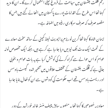
رقم گلگت بلتستان میں سیاحت کے فروغ کیلئے استعمال کرے گا۔ ان کا مزید
کہنا تھا اس طرح کے اقدامات پورے پاکستان میں اٹھائے گئے ہیں جس کا
مقصد صرف کہ صرف سرکاری رینیو میں اضافہ ہے۔
ایمان شاہ کا کہنا تھا گرین ٹوریزم پرائیویٹ لمیٹڈ کمپنی کے ساتھ سخت معائدے
کے تحت ایک مدت تک لیز میں دیا جارہا ہے کرہے ہیں، جبکہ ایک مخصوص ٹولہ
عوام کو اس حوالے سے گمراہ کرنے کی کوشش کرہا ہے یہ بات عوام و بخوبی
جاتی ہے کہ گلگت بلتستان کے مختلف علاقوں میں تتعمیر شدہ گیسٹ ہاوسس
اور ریسٹ ہاوسس تھے اب حکومت کی کووشوں سے ان کو فعال بنایا جارہا
ہے۔
معاون خصوصی کا کہنا تھا یہ منصوبہ سابق چیف منسٹر خالد خورشید کے دور