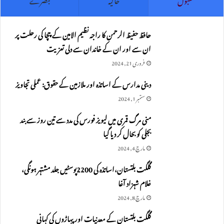
حافظ حفیظ الرحمن کا راجہ نظیم الامین کے چچا کی رحلت پر
ان سے اور ان کے خاندان سے دلی تعزیت
فروری 21, 2024
دینی مدارس کے اساتذہ اور ملازمین کے حقوق: عملی تجاویز
ستمبر 1, 2024
منی مرگ قمری میں لیویز فورس کی مدد سے تین روز سے بند
بجلی کو بحال کر دیا گیا
مارچ 4, 2024
گلگت بلتستان،اساتذہ کی 2200پوسٹیں جلد مشتہر ہونگی،
غلام شہزاد آغا
مارچ 8, 2024
گلگت بلتستان کے معدنیات اور پہاڑوں کی کہانی