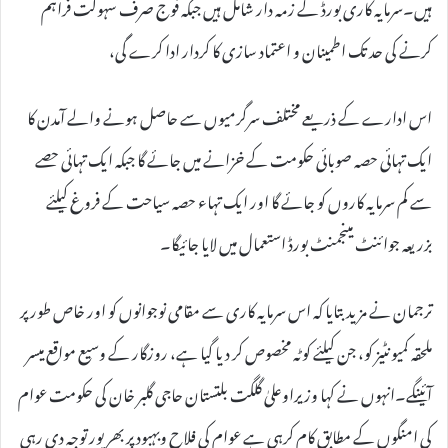
ہیں۔سرمایہ کاری بورڈ کے زمہ دار شامل ہیں جبکہ فوج صرف سہولت فراہم
کرنے کی حد تک اطمینان و اعتماد سازی کا کردار ادا کرے گی،
اس ادارے کے ذریعے مختلف سرگرمیوں سے حاصل ہونے والے آمدن کا
ایک تہائی حصہ صوبائی حکومت کے خزانے میں جائے گا جبکہ ایک تہائی حصے
سے کم سرمایہ کاروں کو جائے گا اور ایک تہاء حصہ سیاحت کے فروغ کیلئے
بزریعہ جوائنٹ مینجمنٹ بورڈ استعمال میں لایا جائیگا۔
ترجمان نے مزید بتایا کہ اس سرمایہ کاری سے مقامی نوجوانوں کو اور خاص طور پر
ملحقہ کمیونٹیز کو، جن کیلئے کوٹہ مخصوص کر دیا گیا ہے، روزگار کے وسیع مواقع میسر
آئینگے۔انہوں نے کہا وزیراوعلیٰ گلگت بلتستان حاجی گلبر خان کی حکومت عوام
کی امنگوں کے مطابق کام کرہی ہے عوام کی فلاح وبہبود پر بھرپور توجہ دی رہی