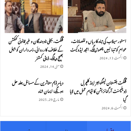
استور سیلاب کی تباہ کاریاں و نقصانات،
گلگت، بجلی نادہندگان و غیر قانونی کنکشن
عوام کو تنہا نہیں چھوڑینگے، امجد ایڈوکیٹ
کے خلاف کارروائی، ذمہ داران کو جیل
بھیج دینگے، ڈپٹی کمشنر
اگست 13, 2024
مئی 14, 2024
گلگت بلتستان لینگویجز اینڈ کلچرل
دیامر ڈیم متاثرین کے مسائل جلد حل
ڈویلپمنٹ آرگنائزیشن کا قیام عمل میں لایا
ہونگے: ایمان شاہ
گیا
مارچ 29, 2025
اگست 6, 2024
مقبول
حالیہ
تبصرے