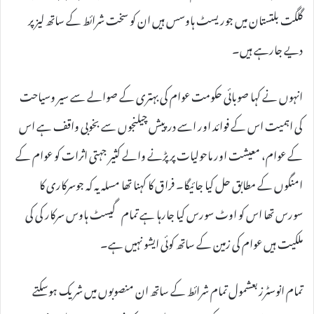
گلگت بلتستان میں جوریسٹ ہاوسس ہیں ان کو سخت شرائط کے ساتھ لیز پر
دیے جارہے ہیں۔
انہوں نے کہا صوبائی حکومت عوام کی بہتری کے صوالے سے سیر وسیاحت
کی اہمیت اس کے فوائد اور اسے درپیش چیلنجوں سے بخوبی واقف ہے اس
کے عوام، معیشت اور ماحولیات پر پڑنے والے کثیر جہتی اثرات کو عوام کے
امنگوں کے مطابق حل کیا جائیگا۔ فراق کا کہنا تھا مسلہ یہ کہ جوسرکاری کا
سورس تھا اس کو اوٹ سورس کیا جارہا ہے تمام گیسٹ ہاوس سرکار کی کی
ملکیت ہیں عوام کی زمین کے ساتھ کوئی ایشو نہیں ہے۔
تمام انوسٹرزبعشمول تمام شرائط کے ساتھ ان منصوبوں میں شریک ہوسکتے