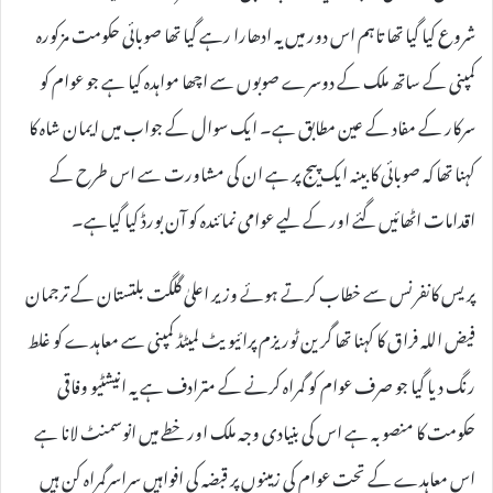
شروع کیا گیا تھا تاہم اس دور میں یہ ادھارا رہے گیا تھا صوبائی حکومت مزکورہ
کمپنی کے ساتھ ملک کے دوسرے صوبوں سے اچھا مواہدہ کیا ہے جو عوام کو
سرکار کے مفاد کے عین مطابق ہے۔ ایک سوال کے جواب میں ایمان شاہ کا
کہنا تھا کہ صوبائی کابینہ ایک پیج پر ہے ان کی مشاورت سے اس طرح کے
اقدامات اٹھائیں گئے اور کے لیے عوامی نمائندہ کو آن بورڈ کیا گیاہے۔
پریس کانفرنس سے خطاب کرتے ہوئے وزیر اعلیٰ گلگت بلتستان کے ترجمان
فیض اللہ فراق کا کہنا تھا گرین ٹوریزم پرائیویٹ لمیٹڈ کمپنی سے معاہدے کو غلط
رنگ دیا گیا جو صرف عوام کو گمراہ کرنے کے مترادف ہے یہ انیشٹیو وفاقی
حکومت کا منصوبہ ہے اس کی بنیادی وجہ ملک اور خطے میں انوسمنٹ لانا ہے
اس معاہدے کے تحت عوام کی زمینوں پر قبضہ کی افواہیں سراسرگمراہ کن ہیں