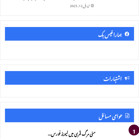
اپریل 12, 2025
ہمارا فیس بک
اشتہارات
عوامی مسائل
منی مرگ قمری میں لیویز فورس…