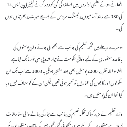
اٹھاتے ہوئے تعلیمی اداروں میں اساتذہ کی کمی کو دور کرنے کیلئے بی پی ایس 14
کی 380 سے زائد آسامیوں پر ٹیسٹنگ سروس کے ذریعے میرٹ پر بھرتیاں ہوں
گی۔
دوسرے مرحلے میں محکمہ تعلیم کی جانب سے بھجوائی جانے والی پوسٹوں کی
باقاعدہ منظوری کے لیے وفاقی حکومت نے تیار شدہ پی سی فور مانگ لیاہے
انشاء اللہ تقریبا 2200 پو سٹیں بھی جلد مشتہر ہونگی یہ 2003 سے اب تک جن
سکولوں اور کالجوں کی عمارتیں تو تعمیر ہوئی تھیں لیکن ان کے کو سٹاف نہیں دیا
گیا تھا ان کی پوسٹیں ہیں۔
وزیر تعلیم نے مزید کہا کہ محکمہ تعلیم کی جانب سے تیار کی جانے والی سفارشات
کابینہ سے منظوری کے لئے سمری بھجوائی گئی تھی جس کی باقاعدہ منظوری دیکر