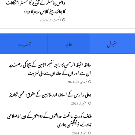
وائس چانسلر کے آئی یو کا سمسٹر امتحانات
کا جائزہ لینے کلاس رومز کا دورہ
اگست 1, 2024
مقبول
حالیہ
تبصرے
حافظ حفیظ الرحمن کا راجہ نظیم الامین کے چچا کی رحلت پر
ان سے اور ان کے خاندان سے دلی تعزیت
فروری 21, 2024
دینی مدارس کے اساتذہ اور ملازمین کے حقوق: عملی تجاویز
ستمبر 1, 2024
چیف کورٹ،ماتحت عدالتوں کے 10ججز کے بین الاضلاعی
تبادلے، نوٹیفکیشن جاری
مئی 7, 2024