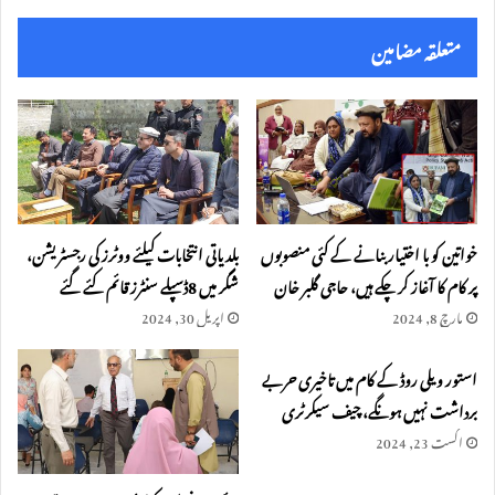
k
متعلقہ مضامین
خواتین کو با اختیار بنانے کے کئی منصوبوں
بلدیاتی انتخابات کیلئے ووٹرز کی رجسٹریشن،
پر کام کا آغاز کر چکے ہیں، حاجی گلبر خان
شگر میں 8ڈسپلے سنٹرز قائم کئے گئے
مارچ 8, 2024
اپریل 30, 2024
استور ویلی روڈ کے کام میں تاخیری حربے
برداشت نہیں ہونگے، چیف سیکرٹری
اگست 23, 2024