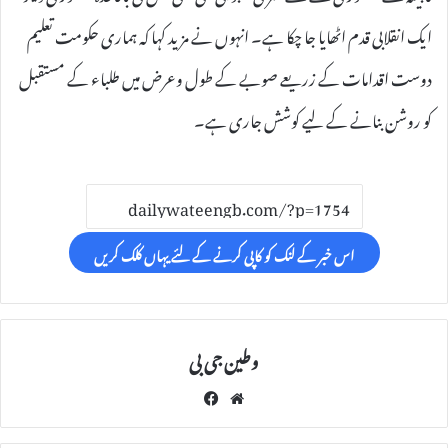
ایک انقلابی قدم اٹھایا جا چکا ہے۔ انہوں نے مزید کہا کہ ہماری حکومت تعلیم
دوست اقدامات کے زریعے صوبے کے طول وعرض میں طلباء کے مستقبل
کو روشن بنانے کے لیے کوشش جاری ہے۔
اس خبر کے لنک کو کاپی کرنے کے لئے یہاں کلک کریں
وطین جی بی
Fac
We
eb
bsi
oo
te