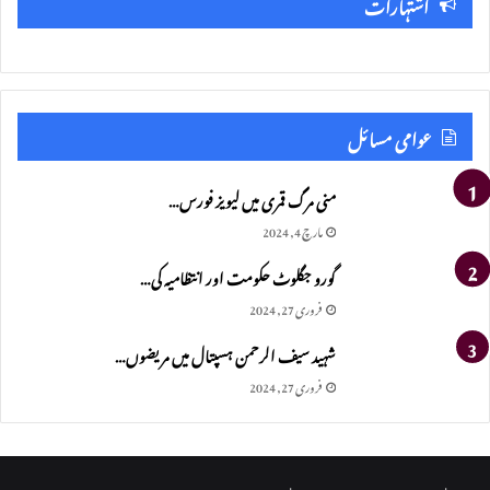
اشتہارات
عوامی مسائل
منی مرگ قمری میں لیویز فورس…
مارچ 4, 2024
گورو جگلوٹ حکومت اور انتظامیہ کی…
فروری 27, 2024
شہید سیف الرحمن ہسپتال میں مریضوں…
فروری 27, 2024