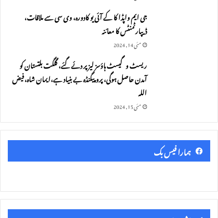
جی ایم واپڈا کا کے آئی یو کادورہ، وی سی سے ملاقات،
ڈیپارٹمنٹس کا معائنہ
مئی 14, 2024
ریسٹ و گیسٹ ہاؤسز لیز پر دئے گئے، گلگت بلتستان کو
آمدن حاصل ہوگی، پروپیگنڈہ بے بنیاد ہے،ایمان شاہ،فیض
اللہ
مئی 15, 2024
ہمارا فیس بک