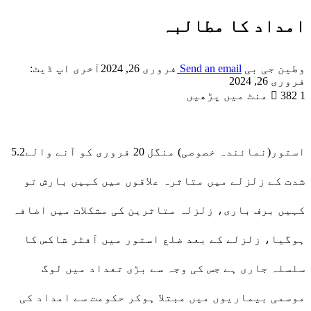
امداد کا مطالبہ
وطین جی بی
Send an email
فروری 26, 2024
آخری اپ ڈیٹ:
فروری 26, 2024
1 منٹ میں پڑھیں
382
استور(نمائندہ خصوصی) منگل 20 فروری کو آنے والے5.2
شدت کے زلزلے میں متاثرہ علاقوں میں کہیں بارش تو
کہیں برف باری، زلزلہ متاثرین کی مشکلات میں اضافہ
ہوگیا، زلزلے کے بعد ضلع استور میں آفٹر شاکس کا
سلسلہ جاری ہے جس کی وجہ سے بڑی تعداد میں لوگ
موسمی بیماریوں میں مبتلا ہوکر حکومت سے امداد کی