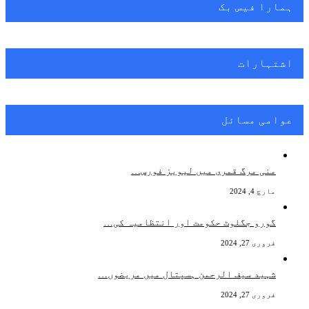
ہمارا فیس بک
اشتہارات
عوامی مسائل
منی مرگ قمری میں لیویز فورس…
مارچ 4, 2024
گورو جگلوٹ حکومت اور انتظامیہ کی…
فروری 27, 2024
شہید سیف الرحمن ہسپتال میں مریضوں…
فروری 27, 2024