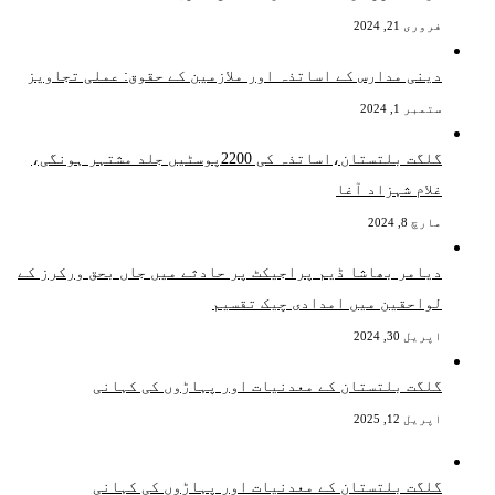
فروری 21, 2024
دینی مدارس کے اساتذہ اور ملازمین کے حقوق: عملی تجاویز
ستمبر 1, 2024
گلگت بلتستان،اساتذہ کی 2200پوسٹیں جلد مشتہر ہونگی،
غلام شہزاد آغا
مارچ 8, 2024
دیامر بھاشا ڈیم پراجیکٹ پر حادثے میں جاں بحق ورکرز کے
لواحقین میں امدادی چیک تقسیم
اپریل 30, 2024
گلگت بلتستان کے معدنیات اور پہاڑوں کی کہانی
اپریل 12, 2025
گلگت بلتستان کے معدنیات اور پہاڑوں کی کہانی