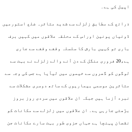
اپیل کی ہے۔
ذرائع کے مطابق زلزلے سے شدید متاثرہ ضلع استورمیں
ڈوئیاں یونین اوراس کے محلقہ علاقوں میں کہیں برف
باری تو کہیں بارش کا سلسلہ وقفے وقفے سے جاری
ہے،20 فروری منگل کے دن آنے والے زلزلے نے بہت سے
لوگوں کو گھروں سے خیموں میں لیآیا ہے جس کی وجہ سے
متاثرین موسمی بیماریوں کے ساتھ دوسری مشکلات سے
نبرد آزما ہیں جبکہ ان علاقوں میں سردی روز بروز
بڑھتی جارہی ہے۔ ان علاقوں میں زلزلے سے مکانات کو
نقصان پہنچا ہے جہاں جزوی طور بہت سارے مکانات جن