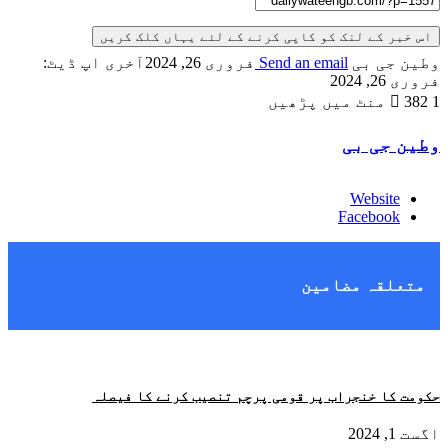
اس خبر کے لنک کو کاپی کرنے کے لئے یہاں کلک کریں
وطین جی بی
Send an email
فروری 26, 2024
آخری اپ ڈیٹ:
فروری 26, 2024
1 منٹ میں پڑھیں
382
وطین جی بی
Website
Facebook
متعلقہ مضامین
حکومت کا خنجراب پر قومی پرچم تنصیب کرنے کا فیصلہ
اگست 1, 2024