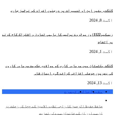
گلگت، بغیر این او تعمیرات پر درجنوں افراد کو نوٹسز جاری
اگست 8, 2024
ریسکیو1122اور موٹروے پولیس کا باہمی تعاون و اشتراک کام کرنے
پر اتفاق
اگست 1, 2024
گلگت بلتستان میں سرمایہ کاری کو مواقع، حکومت سرمایہ کاروں
کی بھرپور حوصلہ افزائی کرائے گی، ایمان شاہ
اگست 13, 2024
مقبول
حالیہ
تبصرے
حافظ حفیظ الرحمن کا راجہ نظیم الامین کے چچا کی رحلت پر
ان سے اور ان کے خاندان سے دلی تعزیت