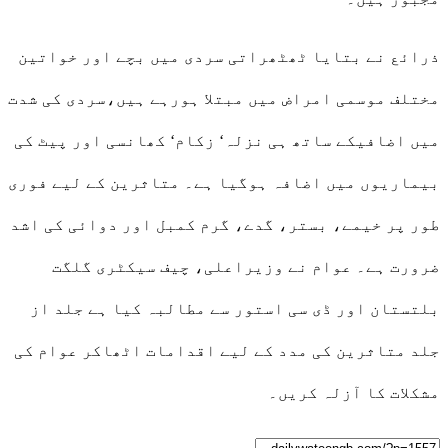
ذرائع نے بتایا ٹھٹھراتی سردی میں بچے اور خواتین
مختلف موسمی امراض میں مبتلا ہورہے ہیں،سردی کی شدت
میں اضافیکے ساتھ ہی نزلہ‘ زکام‘ کھانسی اور پیٹ کی
بیماریوں میں اضافہ ہوگیا ہے۔ متاثرین کے لیے فوری
طور پر خیمے، بستر، گدے، گرم کمبل اور دوائی کی اشد
ضرورت ہے۔ عوام نے وزیراعلی، چیف سیکٹری گلگت
بلتستان اور ڈی سی استور سے مطالبہ کیا ہے جلد از
جلد متاثرین کی مدد کے لیے اقدامات اٹھاکر عوام کی
مشکلات کا آزلہ کریں۔