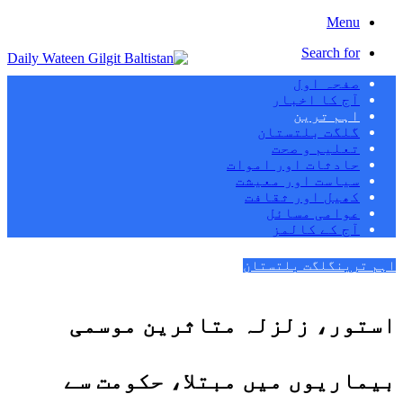
Menu
Search for
صفحہ اول
آج کا اخبار
اہم ترین
گلگت بلتستان
تعلیم و صحت
حادثات اور اموات
سیاست اور معیشت
کھیل اور ثقافت
عوامی مسائل
آج کے کالمز
اہم ترین
گلگت بلتستان
استور، زلزلہ متاثرین موسمی
بیماریوں میں مبتلا، حکومت سے