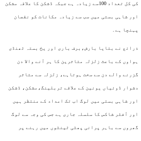
کی کل تعداد 100سے زیادہ ہے جبکہ ڈشکن کا علاقہ مشکن
اور شاہی بستی میں سب سے زیادہ مکانات کو نقصان
پہنچا ہے۔
ذرائع نے بتایا بارش،برف باری اور یخ بستہ ٹھنڈی
ہواوں کے باعث زلزلہ متاثرین کا ہر آنے والا دن
گزرنے والے دن سے سخت ہوتاہے، زلزلہ سے متاثر
دشوار ڈوئیاں یونین کے علاقے تربلینگ،مشکن، ڈشکن
اور شاہی بستی میں لوگ اب تک امداد کے منتظر ہیں
اور آفٹر شاکس کا سلسلہ جاری ہے جس کی وجہ سے لوگ
گھروں سے باہر پرانی پھٹی ٹینٹوں میں رہنے پر
مجبور ہیں۔