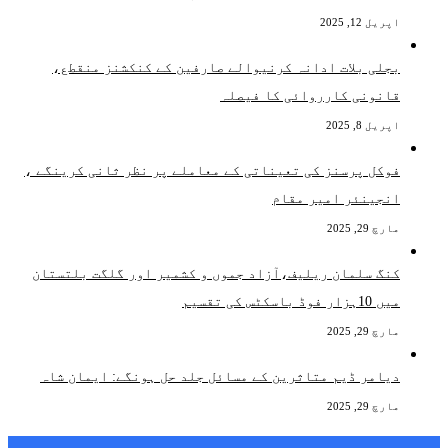
اپریل 12, 2025
بجلی بلات ادانہ کرنیوالے صارفین کے کنکشنز منقطع،
قانونی کارروائی کا فیصلہ
اپریل 8, 2025
فوکل پرسنز کی تعیناتی کے معاملے پر نظر ثانی کرینگے ،
انجینئر امیر مقام
مارچ 29, 2025
کنگ سلمان ریلیف،آزاد جموں و کشمیر اور گلگت بلتستان
میں 10ہزار فوڈ باسکٹس کی تقسیم
مارچ 29, 2025
دیامر ڈیم متاثرین کے مسائل جلد حل ہونگے: ایمان شاہ
مارچ 29, 2025