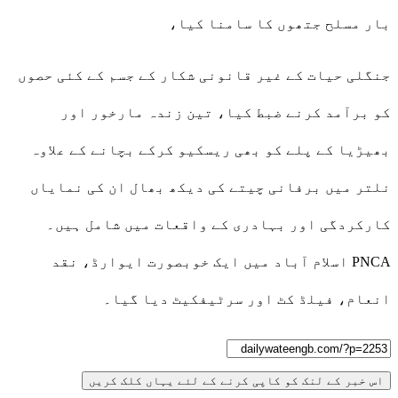
بار مسلح جتھوں کا سامنا کیا،
جنگلی حیات کے غیر قانونی شکار کے جسم کے کئی حصوں
کو برآمد کرنے ضبط کیا، تین زندہ مارخور اور
بھیڑیا کے پلے کو بھی ریسکیو کرکے بچانے کے علاوہ
نلتر میں برفانی چیتے کی دیکھ بھال ان کی نمایاں
کارکردگی اور بہادری کے واقعات میں شامل ہیں۔
PNCA اسلام آباد میں ایک خوبصورت ایوارڈ، نقد
انعام، فیلڈ کٹ اور سرٹیفکیٹ دیا گیا۔
اس خبر کے لنک کو کاپی کرنے کے لئے یہاں کلک کریں