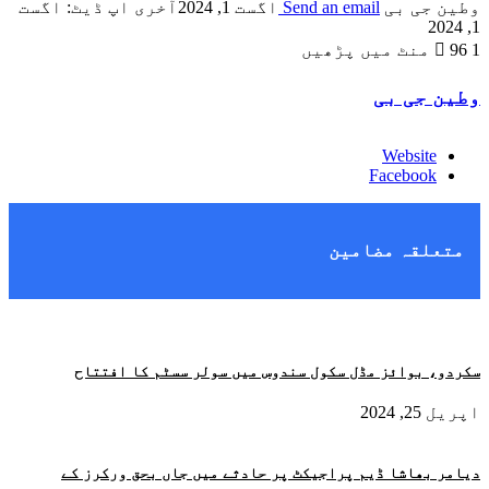
وطین جی بی
Send an email
اگست 1, 2024
آخری اپ ڈیٹ: اگست
1, 2024
1 منٹ میں پڑھیں
96
وطین جی بی
Website
Facebook
متعلقہ مضامین
سکردو، بوائز مڈل سکول سندوس میں سولر سسٹم کا افتتاح
اپریل 25, 2024
دیامر بھاشا ڈیم پراجیکٹ پر حادثے میں جاں بحق ورکرز کے