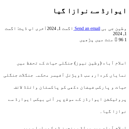
ایوارڈ سے نوازا گیا
وطین جی بی
Send an email
اگست 1, 2024
آخری اپ ڈیٹ: اگست
1, 2024
1 منٹ میں پڑھیں
96
اسلام آباد (وطین نیوز) جنگلی حیات کے تحفظ میں
نمایاں کردار، سب ڈویژنل آفیسر محکمہ جنگلات جنگلی
حیات و پارکس فیضان دکھی کو پاکستان وائلڈ لائف
پروٹیکشن ایوارڈز کے موقع پر آئی بیکس ایوارڈ سے
نوازا گیا۔
اسلام آباد میں ورلڈ رینجرز ڈے کے سلسلے میں