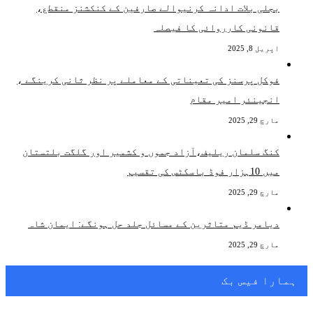
بجلی بلات ادانہ کرنیوالے صارفین کے کنکشنز منقطع،
قانونی کارروائی کا فیصلہ
اپریل 8, 2025
فوکل پرسنز کی تعیناتی کے معاملے پر نظر ثانی کرینگے ،
انجینئر امیر مقام
مارچ 29, 2025
کنگ سلمان ریلیف،آزاد جموں و کشمیر اور گلگت بلتستان
میں 10ہزار فوڈ باسکٹس کی تقسیم
مارچ 29, 2025
دیامر ڈیم متاثرین کے مسائل جلد حل ہونگے: ایمان شاہ
مارچ 29, 2025
ہمارا فیس بک