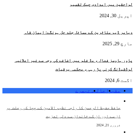
لواحقین میں امدادی چیک تقسیم
اپریل 30, 2024
دیامر ڈیم متاثرین کے مسائل جلد حل ہونگے: ایمان شاہ
مارچ 29, 2025
پاور ہاوسز فعال ، مڈ فلو میں اضافے کی وجہ سے غیر اعلانیہ
لوڈشیڈنگ کرنی پڑ رہی ، محکمہ برقیات
اگست 6, 2024
مقبول
حالیہ
تبصرے
حافظ حفیظ الرحمن کا راجہ نظیم الامین کے چچا کی رحلت پر
ان سے اور ان کے خاندان سے دلی تعزیت
فروری 21, 2024