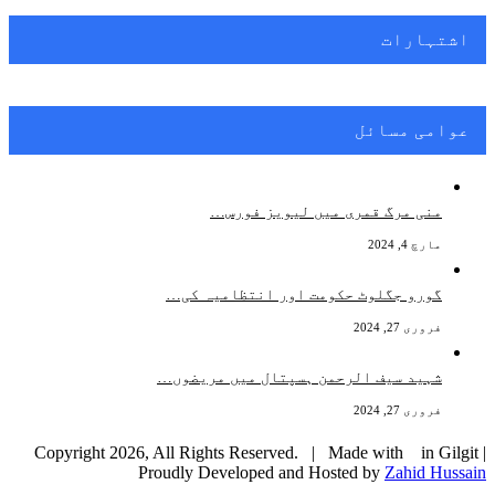
اشتہارات
عوامی مسائل
منی مرگ قمری میں لیویز فورس…
مارچ 4, 2024
گورو جگلوٹ حکومت اور انتظامیہ کی…
فروری 27, 2024
شہید سیف الرحمن ہسپتال میں مریضوں…
فروری 27, 2024
Copyright 2026, All Rights Reserved. | Made with
in Gilgit |
Proudly Developed and Hosted by
Zahid Hussain