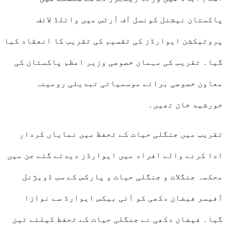
پاکستان نیشنل کونسل آف آرٹس میں وائلڈ لائف
پروٹیکشن ایوارڈز کی تقسیم کی تقریب کا انعقاد کیا
گیا۔ تقریب کی مہمان خصوصی وزیر اعظم پاکستان کی
معاون خصوصی برائے موسمیاتی تبدیلی رومینہ
خورشید خان تھیں۔
تقریب میں جنگلی حیات کے تحفظ میں نمایاں کردار
ادا کرنے والے افراد میں ایوارڈز دیدئے گئے جن میں
محکمہ جنگلات و جنگلی حیات و پارکس کے سب ڈویژنل
آفیسر فیضان دکھی کو آئی بیکس ایوارڈ سے نوازا
گیا۔ فیضان دکھی نے جنگلی حیات کے تحفظ کیلئے تین