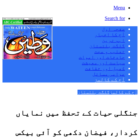
Menu
Search for
صفحہ اول
آج کا اخبار
اہم ترین
گلگت بلتستان
تعلیم و صحت
حادثات اور اموات
سیاست اور معیشت
کھیل اور ثقافت
عوامی مسائل
آج کے کالمز
آج کے کالمز
گلگت بلتستان
جنگلی حیات کے تحفظ میں نمایاں
کردار، فیضان دکھی کو آئی بیکس