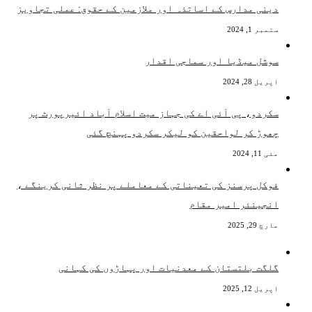
دینی مدارس کے اساتذہ اور ملازمین کے حقوق: عملی تجاویز
ستمبر 1, 2024
سوشل میڈیا اور سماجی اقدار
اپریل 28, 2024
سکردو، پی آئی اے کی جہاز میت اسلام آباد ائیرپورٹ پر
چھوڑ کر لواحقین کو لیکر سکردو پہنچ گئی
مئی 11, 2024
فوکل پرسنز کی تعیناتی کے معاملے پر نظر ثانی کرینگے ،
انجینئر امیر مقام
مارچ 29, 2025
گلگت بلتستان کے معدنیات اور پہاڑوں کی کہانی
اپریل 12, 2025