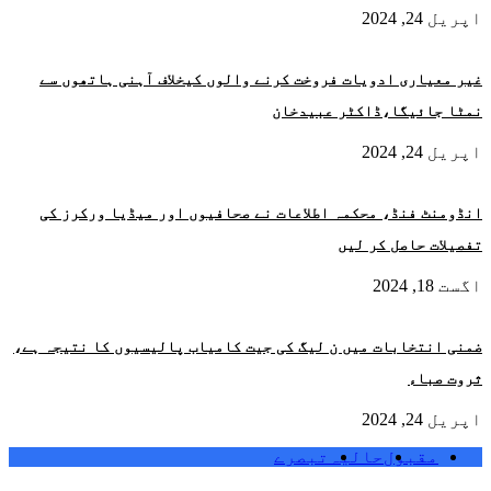
اپریل 24, 2024
غیر معیاری ادویات فروخت کرنے والوں کیخلاف آہنی ہاتھوں سے
نمٹا جائیگا،ڈاکٹر عبیدخان
اپریل 24, 2024
انڈومنٹ فنڈ، محکمہ اطلاعات نے صحافیوں اور میڈیا ورکرز کی
تفصیلات حاصل کر لیں
اگست 18, 2024
ضمنی انتخابات میں ن لیگ کی جیت کامیاب پالیسیوں کا نتیجہ ہے،
ثروت صباء
اپریل 24, 2024
مقبول
حالیہ
تبصرے