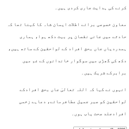
کرنے کی ہدایت جاری کردی ہیں۔
معاون خصوصی برائے اطلات ایمان شاہ کا کہنا تھا کہ
حادثے میں جانی نقصان پر بہت دکھ ہوا، ہماری
ہمدردیاں جاں بحق افراد کے لواحقین کے ساتھ ہیں،
دکھ کی گھڑی میں سوگوار خاندانوں کے غم میں
برابرکے شریک ہیں۔
انہوں نے کہا کہ اللہ تعالیٰ جاں بحق افرادکے
لواحقین کو صبر جمیل عطافرمائے، دعاہے زخمی
افرادجلد صحت یاب ہوں۔