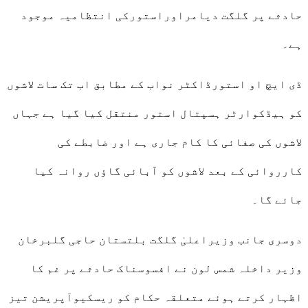
حادثے پر گلگت دیامراوراستورکی انتظامیہ موجود
ہے۔
ڈی ایچ او استورڈاکٹر نواب کے مطابق اب تک سات لاشوں
کو ہیڈکوارٹر ہسپتال استور منتقل کیا گیا ہے جہاں
لاشوں کی صفائی کا کام جاری ہے اور ضابطے کی
کارروائی کے بعد لاشوں کو آبائی گاؤں روانہ کیا
جائے گا۔
دوسری جانب وزیراعلیٰ گلگت بلتستان حاجی گلبرخان
وزیر داخلہ شمس لون نے افسوسناک حادثے پر غم کا
اظہار کرتے ہوئے متعلقہ حکام کو ریسکیوآپریشن تیز