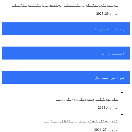
دیامر ڈیم متاثرین کے مسائل جلد حل ہونگے: ایمان شاہ
مارچ 29, 2025
ہمارا فیس بک
اشتہارات
عوامی مسائل
منی مرگ قمری میں لیویز فورس…
مارچ 4, 2024
گورو جگلوٹ حکومت اور انتظامیہ کی…
فروری 27, 2024