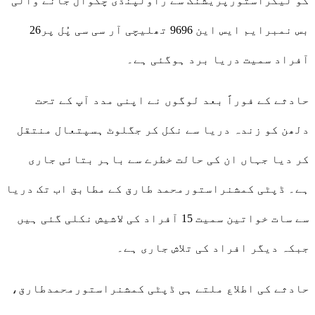
کو لیکراستورپریشنگ سے راولپنڈی چکوال جانے والی
بس نمبرایم ایس این 9696 تھلیچی آر سی سی پُل پر26
آفراد سمیت دریا برد ہوگئی ہے۔
حادثے کے فوراً بعد لوگوں نے اپنی مدد آپ کے تحت
دلھن کو زندہ دریا سے نکل کر جگلوٹ ہسپتعال منتقل
کر دیا جہاں ان کی حالت خطرے سے باہر بتائی جاری
ہے۔ ڈپٹی کمشنراستورمحمد طارق کے مطابق اب تک دریا
سے سات خواتین سمیت 15 آفراد کی لاشیش نکلی گئی ہیں
جبکہ دیگر افراد کی تلاش جاری ہے۔
حادثے کی اطلاع ملتے ہی ڈپٹی کمشنراستورمحمدطارق،