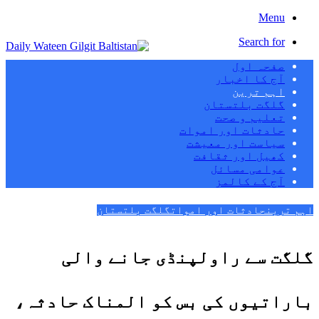
Menu
Search for
صفحہ اول
آج کا اخبار
اہم ترین
گلگت بلتستان
تعلیم و صحت
حادثات اور اموات
سیاست اور معیشت
کھیل اور ثقافت
عوامی مسائل
آج کے کالمز
اہم ترین
حادثات اور اموات
گلگت بلتستان
گلگت سے راولپنڈی جانے والی
باراتیوں کی بس کو المناک حادثہ،