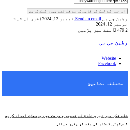
اس خبر کے لنک کو کاپی کرنے کے لئے یہاں کلک کریں
وطین جی بی
Send an email
نومبر 12, 2024
آخری اپ ڈیٹ:
نومبر 12, 2024
2 منٹ میں پڑھیں
479
وطین جی بی
Website
Facebook
متعلقہ مضامین
ضلع نگر میں نہری نظام کی تعمیر و مرمت میں ہرممکن امداد کریں
گے،ڈپٹی کمشنر کی وفد کو یقین دہانی