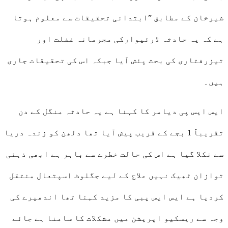
شیرخان کے مطابق ”ابتدائی تحقیقات سے معلوم ہوتا
ہے کہ یہ حادثہ ڈرئیوارکی مجرمانہ غفلت اور
تیزرفتاری کی بحث پئش آیا جبکہ اس کی تحقیقات جاری
ہیں۔
ایس ایس پی دیامر کا کہنا ہے یہ حادثہ منگل کے دن
تقریباً 1 بجے کے قریب پیش آیا تھا دلھن کو زندہ دریا
سے نکلا گیا ہے اس کی حالت خطرے سے باہر ہے ابھی ذہنی
توازان ٹھیک نہیں علاج کے لیے جگلوٹ اسپتعال منتقل
کردیا ہے ایس ایس پبی کا مزید کہنا تھا اندھیرے کی
وجہ سے ریسکیو اپریشن میں مشکلات کا سامنا ہے جائے