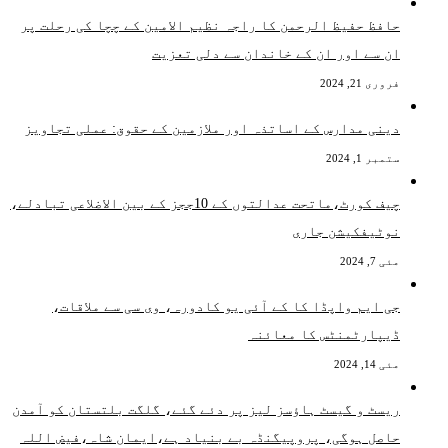
حافظ حفیظ الرحمن کا راجہ نظیم الامین کے چچا کی رحلت پر
ان سے اور ان کے خاندان سے دلی تعزیت
فروری 21, 2024
دینی مدارس کے اساتذہ اور ملازمین کے حقوق: عملی تجاویز
ستمبر 1, 2024
چیف کورٹ،ماتحت عدالتوں کے 10ججز کے بین الاضلاعی تبادلے،
نوٹیفکیشن جاری
مئی 7, 2024
جی ایم واپڈا کا کے آئی یو کادورہ، وی سی سے ملاقات،
ڈیپارٹمنٹس کا معائنہ
مئی 14, 2024
ریسٹ و گیسٹ ہاؤسز لیز پر دئے گئے، گلگت بلتستان کو آمدن
حاصل ہوگی، پروپیگنڈہ بے بنیاد ہے،ایمان شاہ،فیض اللہ