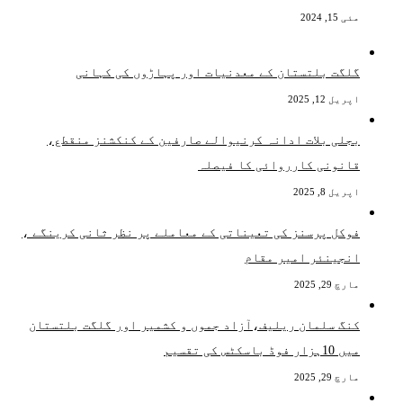
مئی 15, 2024
گلگت بلتستان کے معدنیات اور پہاڑوں کی کہانی
اپریل 12, 2025
بجلی بلات ادانہ کرنیوالے صارفین کے کنکشنز منقطع،
قانونی کارروائی کا فیصلہ
اپریل 8, 2025
فوکل پرسنز کی تعیناتی کے معاملے پر نظر ثانی کرینگے ،
انجینئر امیر مقام
مارچ 29, 2025
کنگ سلمان ریلیف،آزاد جموں و کشمیر اور گلگت بلتستان
میں 10ہزار فوڈ باسکٹس کی تقسیم
مارچ 29, 2025