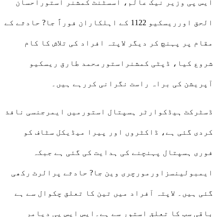
ایس پی وزیر نیک عالم، اسسٹنٹ کمشنر استوراحسان
الحق اورریسکیو 1122 کے اہلکاران فوراً جا? حادثے کے
مقام پر پہنچ کر دیگر لاپتہ افراد کی تلاش کا کام
شروع کیا، ڈپٹی کمشنراستورمحمد طارق ریسکیو
آپریشن کی براہ راست نگرانی کررہے ہیں۔
ڈسٹرکٹ ہیڈکوارٹر ہسپتال استورمیں ایمرجنسی نافذ
کردی گئی ہے، ڈاکٹروں اور پیرا میڈیکل سٹاف کو
فوری ہسپتال پہنچنے کی ہدایت کی گئی ہے جبکہ
ایمبولینسزاورمورچری وین جا? حادثے پرالرٹ رکھی
گئی ہیں۔ لاپتہ آفراد میں تین کا تعلق چکوال سے ہے
باقی سب کا تعلق استور سے ہے۔ایس ایس پی دیامر