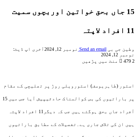
15 جاں بحق خواتین اوربچوں سمیت
11 افراد لاپتہ
وطین جی بی
Send an email
نومبر 12, 2024
آخری اپ ڈیٹ:
نومبر 12, 2024
2 منٹ میں پڑھیں
479
استور (طاہریوسف) استورویلی روڑ پر تھلیچی کے مقام
پر باراتیوں کی بس کوالمناک حادثیپیش آیا جس میں 15
آفراد جاں بحق ہوگئے ہیں جب کہ دیگر11 افراد لاپتہ
ہیں ان کی تلاش جاری ہے۔تفصیلات کے مطابق باراتیوں