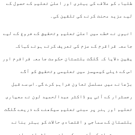
طلباء کو علاقے کی بہتری اور اعلیٰ تعلیم کے حصول کے
لیے مزید محنت کرنے کی تلقین کی۔
انہوں نے خطے میں اعلیٰ تعلیم وتحقیق کے فروغ کے لیے
جامعہ قراقرم کے عزم کی تعریف کرتے ہوئے کہاکہ
یقین دلایا کہ گلگت بلتستان حکومت جامعہ قراقرم اور
اس کے ذیلی کیمپسز میں تعلیمی وتحقیق کو آگے
بڑھانے میں مسلسل تعاون فراہم کرے گی۔اس سے قبل
رجسٹرار کے آئی یو ڈاکٹر عبدالحمید لون نے معیاری
تعلیم اور ہنر پر مبنی تعلیم سیکھنے کے ذریعے گلگت
بلتستان کے سماجی و اقتصادی حالات کو بہتر بنانے
میں سے متعلق کے آئی یو کی جانب سے اٹھائے جانے