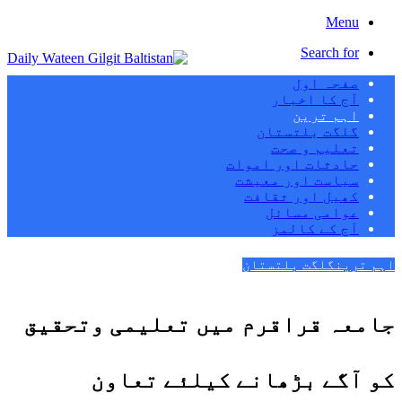
Menu
Search for
صفحہ اول
آج کا اخبار
اہم ترین
گلگت بلتستان
تعلیم و صحت
حادثات اور اموات
سیاست اور معیشت
کھیل اور ثقافت
عوامی مسائل
آج کے کالمز
اہم ترین
گلگت بلتستان
جامعہ قراقرم میں تعلیمی وتحقیق
کو آگے بڑھانے کیلئے تعاون