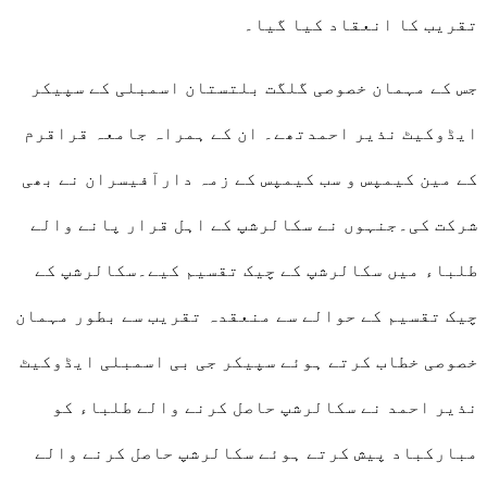
تقریب کا انعقاد کیا گیا۔
جس کے مہمان خصوصی گلگت بلتستان اسمبلی کے سپیکر
ایڈوکیٹ نذیر احمدتھے۔ ان کے ہمراہ جامعہ قراقرم
کے مین کیمپس و سب کیمپس کے زمہ دارآفیسران نے بھی
شرکت کی۔جنہوں نے سکالرشپ کے اہل قرار پانے والے
طلباء میں سکالرشپ کے چیک تقسیم کیے۔سکالرشپ کے
چیک تقسیم کے حوالے سے منعقدہ تقریب سے بطور مہمان
خصوصی خطاب کرتے ہوئے سپیکر جی بی اسمبلی ایڈوکیٹ
نذیر احمد نے سکالرشپ حاصل کرنے والے طلباء کو
مبارکباد پیش کرتے ہوئے سکالرشپ حاصل کرنے والے