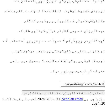
کم نیڈ اسکالرشپ پروگرام چین اور پاکستان کے
درمیان مضبوط دوطرفہ تعلقات کا ثبوت ہے۔تقریب سے
سکالرشپ کمیٹی کے کنوینر پروفیسر ڈاکٹر
عبدالرزاق نے بھی اظہار خیال کیااور طلباء
کوسکالرشپ پروگرام کے فوائد سے بھرپور استفادہ کے
لیے اپنی تعلیمی کارکردگی پر توجہ مرکوز کرنے
اورسکالرشپ پروگرام کے مقاصد کے حصول میں علمی
فضیلت کی اہمیت پر زور دیا۔
اس خبر کے لنک کو کاپی کرنے کے لئے یہاں کلک کریں
وطین جی بی
Send an email
اگست 20, 2024
آخری اپ ڈیٹ: اگست
20, 2024