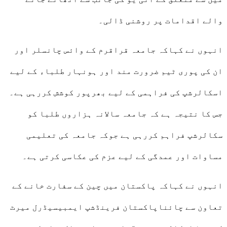
والے اقدامات پر روشنی ڈالی۔
انہوں نے کہاکہ جامعہ قراقرم کے وائس چانسلر اور
ان کی پوری ٹیم ضرورت مند اور ہونہار طلباء کے لیے
اسکالرشپ کی فراہمی کے لیے بھرپور کوشش کررہی ہے۔
جس کا نتیجہ ہے کہ جامعہ سالانہ ہزاروں طلبا کو
سکالرشپ فراہم کررہی ہے جوکہ جامعہ کی تعلیمی
مساوات اور عمدگی کے لیے عزم کی عکاسی کرتی ہے۔
انہوں نے کہاکہ پاکستان میں چین کے سفارت خانے کے
تعاون سے چائناپاکستان فرینڈشپ ایمبیسیڈرل میرٹ