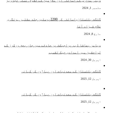
دینی مدارس کے اساتذہ اور ملازمین کے حقوق: عملی تجاویز
ستمبر 1, 2024
گلگت بلتستان،اساتذہ کی 2200پوسٹیں جلد مشتہر ہونگی،
غلام شہزاد آغا
مارچ 8, 2024
دیامر بھاشا ڈیم پراجیکٹ پر حادثے میں جاں بحق ورکرز کے
لواحقین میں امدادی چیک تقسیم
اپریل 30, 2024
گلگت بلتستان کے معدنیات اور پہاڑوں کی کہانی
اپریل 12, 2025
گلگت بلتستان کے معدنیات اور پہاڑوں کی کہانی
اپریل 12, 2025