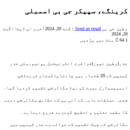
کرینگے، سپیکر جی بی اسمبلی
وطین جی بی
Send an email
اگست 20, 2024
آخری اپ ڈیٹ: اگست
20, 2024
1 منٹ میں پڑھیں
64
غذر(وطین نیوز)قراقرم انٹرنیشنل یونیورسٹی غذر
کیمپس کے 20 طلباء میں چائناپاکستان فرینڈشپ
ایمبیسیڈرل میرٹ کم نیڈ سکالرشپ تقسیم کردیا گیا۔
شعبہ تعلقات عامہ کے آئی یو کے مطابق سکالرشپ دینے
کا مقصد تعلیم و تحقیق کومزید فروغ دیناہے۔
سکالرشپ کے چیک تقسیم کے حوالے سے غذر کیمپس میں