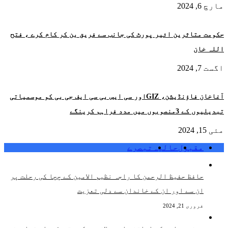
مارچ 6, 2024
حکومت متاثرین ائیر پورٹ کی جانب سے فریق بن کر کام کرے ، فتح
اللہ خان
اگست 7, 2024
آغاخان فاؤنڈیشن، GIZاور سی ایس بی سی ایف جی بی کو موسمیاتی
تبدیلیوں کے 3منصوبوں میں مدد فراہم کرینگے
مئی 15, 2024
مقبول
حالیہ
تبصرے
حافظ حفیظ الرحمن کا راجہ نظیم الامین کے چچا کی رحلت پر
ان سے اور ان کے خاندان سے دلی تعزیت
فروری 21, 2024