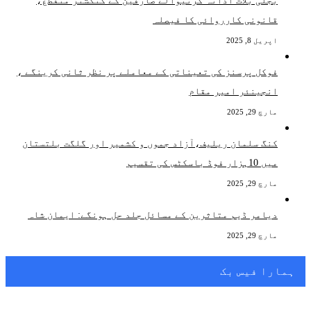
بجلی بلات ادانہ کرنیوالے صارفین کے کنکشنز منقطع،
قانونی کارروائی کا فیصلہ
اپریل 8, 2025
فوکل پرسنز کی تعیناتی کے معاملے پر نظر ثانی کرینگے ،
انجینئر امیر مقام
مارچ 29, 2025
کنگ سلمان ریلیف،آزاد جموں و کشمیر اور گلگت بلتستان
میں 10ہزار فوڈ باسکٹس کی تقسیم
مارچ 29, 2025
دیامر ڈیم متاثرین کے مسائل جلد حل ہونگے: ایمان شاہ
مارچ 29, 2025
ہمارا فیس بک