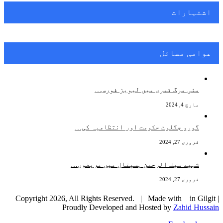
اشتہارات
عوامی مسائل
منی مرگ قمری میں لیویز فورس…
مارچ 4, 2024
گورو جگلوٹ حکومت اور انتظامیہ کی…
فروری 27, 2024
شہید سیف الرحمن ہسپتال میں مریضوں…
فروری 27, 2024
Copyright 2026, All Rights Reserved. | Made with
in Gilgit |
Proudly Developed and Hosted by
Zahid Hussain