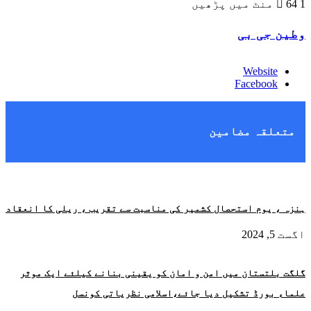
1 منٹ میں پڑھیں
64
وطین جی بی
Website
Facebook
متعلقہ مضامین
ہنزہ ، یوم استحصال کشمیر کی مناسبت سے تقریب ، ریلی کا انعقاد
اگست 5, 2024
گلگت بلتستان میں امن و امان کو یقینی بنانے کیلئے ایک موثر
علماء بورڈ تشکیل دیا جائے،اسلامی نظریاتی کونسل