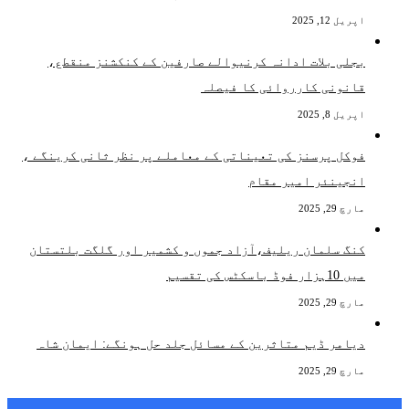
اپریل 12, 2025
بجلی بلات ادانہ کرنیوالے صارفین کے کنکشنز منقطع،
قانونی کارروائی کا فیصلہ
اپریل 8, 2025
فوکل پرسنز کی تعیناتی کے معاملے پر نظر ثانی کرینگے ،
انجینئر امیر مقام
مارچ 29, 2025
کنگ سلمان ریلیف،آزاد جموں و کشمیر اور گلگت بلتستان
میں 10ہزار فوڈ باسکٹس کی تقسیم
مارچ 29, 2025
دیامر ڈیم متاثرین کے مسائل جلد حل ہونگے: ایمان شاہ
مارچ 29, 2025