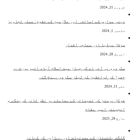
فروری 21, 2024
دینی مدارس کے اساتذہ اور ملازمین کے حقوق: عملی تجاویز
ستمبر 1, 2024
سوشل میڈیا اور سماجی اقدار
اپریل 28, 2024
سکردو، پی آئی اے کی جہاز میت اسلام آباد ائیرپورٹ پر
چھوڑ کر لواحقین کو لیکر سکردو پہنچ گئی
مئی 11, 2024
فوکل پرسنز کی تعیناتی کے معاملے پر نظر ثانی کرینگے ،
انجینئر امیر مقام
مارچ 29, 2025
گلگت بلتستان کے معدنیات اور پہاڑوں کی کہانی