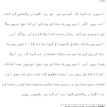
انہوں نے کہا کہ اس مرتبہ تو ہم اظہار یکجتی کے لئے
آئے ہیں اگر ائیرپورٹ متاثرین کو ان کا حق نہیں ملا
تو دوسری مرتبہ ہمارے ساتھ ایک کارواں ہوگا اور
ائیرپورٹ کا مکمل گھیراؤ کیا جائے گا۔ ائیر پورٹ
متاثرین کی جانب سے ملک افتخار نے کہا کہ ہم ایک
قوم ہیں اور ائیرپورٹ متاثرین میں تینوں مسالک کے
افراد شامل ہیں ہم اپنے حقوق کے لئے دھرنے میں اور
جتنے بھی سیاسی و دینی جماعتوں سمیت سماجی رہنماؤں
نے اظہار یکجتی کیا ہے ان کے ہم مشہور ہیں۔