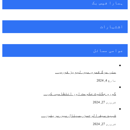
ہمارا فیس بک
اشتہارات
عوامی مسائل
منی مرگ قمری میں لیویز فورس…
مارچ 4, 2024
گورو جگلوٹ حکومت اور انتظامیہ کی…
فروری 27, 2024
شہید سیف الرحمن ہسپتال میں مریضوں…
فروری 27, 2024