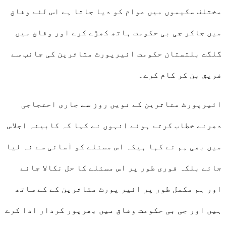
مختلف سکیموں میں عوام کو دیا جاتا ہے اس لئے وفاق
میں جاکر جی بی حکومت ہاتھ کھڑے کرے اور وفاق میں
گلگت بلتستان حکومت ائیرپورٹ متاثرین کی جانب سے
فریق بن کر کام کرے۔
ائیرپورٹ متاثرین کے نویں روز سے جاری احتجاجی
دھرنے خطاب کرتے ہوئے انہوں نے کہا کہ کابینہ اجلاس
میں بھی ہم نے کہا ہیکہ اس مسئلے کو آسانی سے نہ لیا
جائے بلکہ فوری طور پر اس مسئلے کا حل نکالا جائے
اور ہم مکمل طور پر ائیر پورٹ متاثرین کے کے ساتھ
ہیں اور جی بی حکومت وفاق میں بھرپور کردار ادا کرے