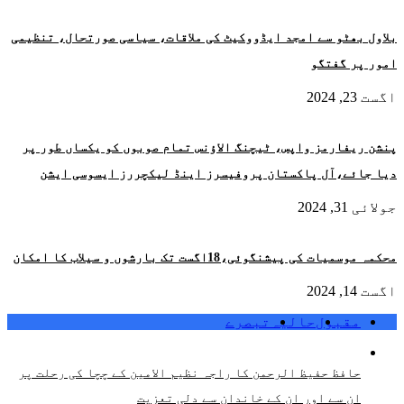
بلاول بھٹو سے امجد ایڈووکیٹ کی ملاقات، سیاسی صورتحال، تنظیمی
امور پر گفتگو
اگست 23, 2024
پنشن ریفارمز واپس، ٹیچنگ الاؤنس تمام صوبوں کو یکساں طور پر
دیا جائے،آل پاکستان پروفیسرز اینڈ لیکچررز ایسوسی ایشن
جولائی 31, 2024
محکمہ موسمیات کی پیشنگوئی،18اگست تک بارشوں و سیلاب کا امکان
اگست 14, 2024
مقبول
حالیہ
تبصرے
حافظ حفیظ الرحمن کا راجہ نظیم الامین کے چچا کی رحلت پر
ان سے اور ان کے خاندان سے دلی تعزیت