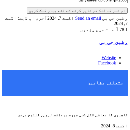
اس خبر کے لنک کو کاپی کرنے کے لئے یہاں کلک کریں
وطین جی بی
Send an email
اگست 7, 2024
آخری اپ ڈیٹ: اگست
7, 2024
1 منٹ میں پڑھیں
78
وطین جی بی
Website
Facebook
متعلقہ مضامین
تاجروں کا معاشی قتل کسی صورت برداشت نہیں، کلثوم مہدی
اگست 8, 2024