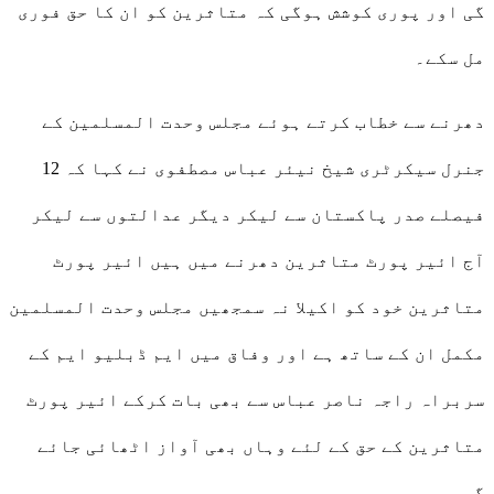
گی اور پوری کوشش ہوگی کہ متاثرین کو ان کا حق فوری
مل سکے۔
دھرنے سے خطاب کرتے ہوئے مجلس وحدت المسلمین کے
جنرل سیکرٹری شیخ نیئر عباس مصطفوی نے کہا کہ 12
فیصلے صدر پاکستان سے لیکر دیگر عدالتوں سے لیکر
آج ائیر پورٹ متاثرین دھرنے میں ہیں ائیر پورٹ
متاثرین خود کو اکیلا نہ سمجھیں مجلس وحدت المسلمین
مکمل ان کے ساتھ ہے اور وفاق میں ایم ڈبلیو ایم کے
سربراہ راجہ ناصر عباس سے بھی بات کرکے ائیر پورٹ
متاثرین کے حق کے لئے وہاں بھی آواز اٹھائی جائے
گی۔