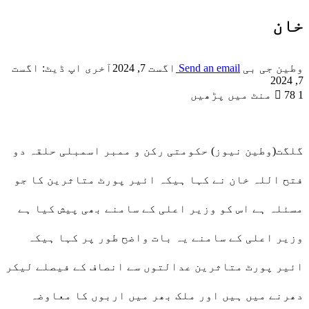
خان
وطین جی بی
Send an email
اگست 7, 2024
آخری اپ ڈیٹ: اگست
7, 2024
1 منٹ میں پڑھیں
78
گلگت(وطین نیوز) حکومتی رکن و ممبر اسمبلی حلقہ دو
فتح اللہ خان نے کہا ہیکہ ائیر پورٹ متاثرین کا جو
مسئلہ ہے اس کو وزیر اعلی کے سامنے بھی پیش کیا ہے
وزیر اعلی کے سامنے یہ بات واضح طور پر کہا ہیکہ
ائیر پورٹ متاثرین عدالتوں سے انصاف کے فیصلے لیکر
دھرنے میں ہیں اور ملک بھر میں اربوں کا معاوضہ