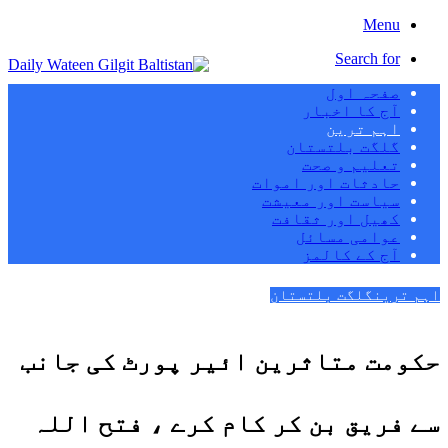
Menu
Search for
صفحہ اول
آج کا اخبار
اہم ترین
گلگت بلتستان
تعلیم و صحت
حادثات اور اموات
سیاست اور معیشت
کھیل اور ثقافت
عوامی مسائل
آج کے کالمز
اہم ترین
گلگت بلتستان
حکومت متاثرین ائیر پورٹ کی جانب
سے فریق بن کر کام کرے ، فتح اللہ