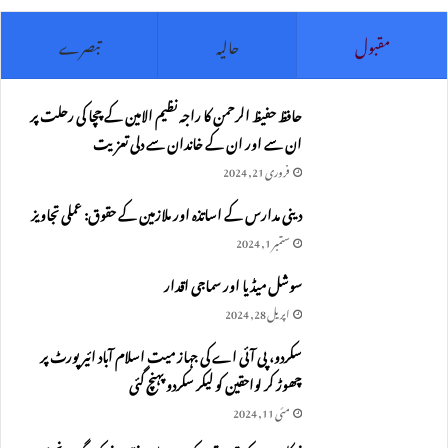
مقبول
حالیہ
تبصرے
حافظ حفیظ الرحمن کا راجہ نظیم الامین کے چچا کی رحلت پر
ان سے اور ان کے خاندان سے دلی تعزیت
فروری 21, 2024
دینی مدارس کے اساتذہ اور ملازمین کے حقوق: عملی تجاویز
ستمبر 1, 2024
سوشل میڈیا اور سماجی اقدار
اپریل 28, 2024
سکردو، پی آئی اے کی جہاز میت اسلام آباد ائیرپورٹ پر
چھوڑ کر لواحقین کو لیکر سکردو پہنچ گئی
مئی 11, 2024