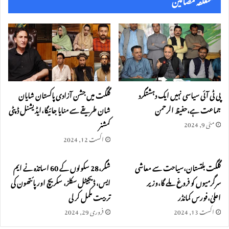
پی ٹی آئی سیاسی نہیں ایک دہشتگرد
گلگت میں جشن آزادی پاکستان شایان
جماعت ہے،حفیظ الرحمن
شان طریقے سے منایا جائیگا،ایڈیشنل ڈپٹی
کمشنر
مئی 9, 2024
اگست 12, 2024
گلگت بلتستان،سیاحت سے معاشی
شگر،28 سکولوں کے 60 اساتذہ نے ایم
سرگرمیوں کو فروغ ملے گا،وزیر
ایس، ڈیجیٹل سکلز، سکریچ اور پائتھون کی
اعلیٰ،فورس کمانڈر
تربیت مکمل کر لی
اگست 13, 2024
فروری 29, 2024