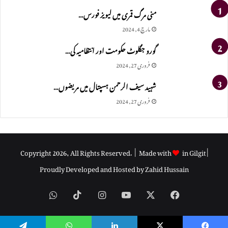
منی مرگ قمری میں لیویز فورس…
مارچ 4, 2024
گورو جگلوٹ حکومت اور انتظامیہ کی…
فروری 27, 2024
شہید سیف الرحمن ہسپتال میں مریضوں…
فروری 27, 2024
Copyright 2026, All Rights Reserved. | Made with
in Gilgit |
Proudly Developed and Hosted by
Zahid Hussain
WhatsApp
TikTok
Instagram
YouTube
Facebook
X