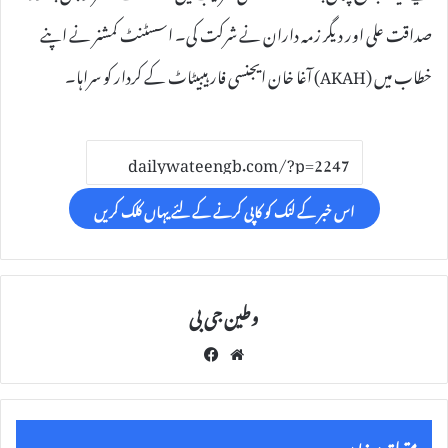
صداقت علی اور دیگر زمہ داران نے شرکت کی۔ اسسٹنٹ کمشنر نے اپنے
خطاب میں (AKAH) آغا خان ایجنسی فار ہیبیٹاٹ کے کردار کو سراہا۔
اس خبر کے لنک کو کاپی کرنے کے لئے یہاں کلک کریں
وطین جی بی
Fac
We
eb
bsi
oo
te
k
متعلقہ مضامین