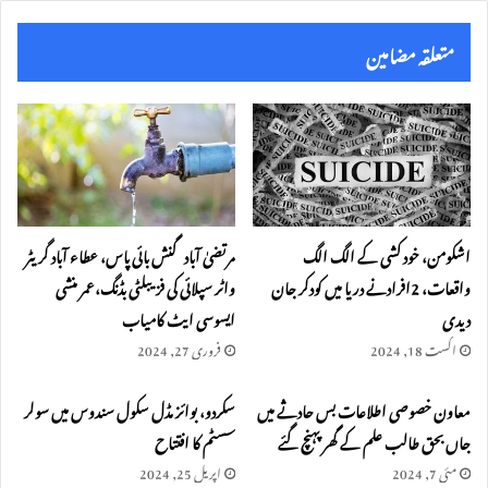
oo
te
k
متعلقہ مضامین
اشکومن، خود کشی کے الگ الگ
مرتضیٰ آباد گنش بائی پاس، عطاء آباد گریٹر
واقعات، 2افرادنے دریا میں کودکر جان
واٹر سپلائی کی فزیبلٹی بڈنگ،عمر منشی
دیدی
ایسوسی ایٹ کامیاب
اگست 18, 2024
فروری 27, 2024
معاون خصوصی اطلاعات بس حادثے میں
سکردو، بوائز مڈل سکول سندوس میں سولر
جاں بحق طالب علم کے گھر پہنچ گئے
سسٹم کا افتتاح
مئی 7, 2024
اپریل 25, 2024