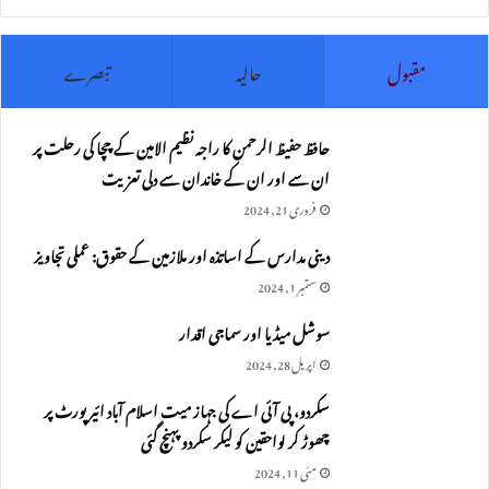
مقبول
حالیہ
تبصرے
حافظ حفیظ الرحمن کا راجہ نظیم الامین کے چچا کی رحلت پر
ان سے اور ان کے خاندان سے دلی تعزیت
فروری 21, 2024
دینی مدارس کے اساتذہ اور ملازمین کے حقوق: عملی تجاویز
ستمبر 1, 2024
سوشل میڈیا اور سماجی اقدار
اپریل 28, 2024
سکردو، پی آئی اے کی جہاز میت اسلام آباد ائیرپورٹ پر
چھوڑ کر لواحقین کو لیکر سکردو پہنچ گئی
مئی 11, 2024