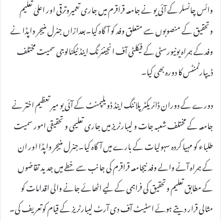
وائس چانسلر کے آئی یو نے جامعہ قراقرم میں جاری تعمیروترقی اور اعلیٰ تعلیم
وتحقیق کے منصوبوں سے متعلق وفد کو آگاہ کیا۔بعدازاں جنرل منیجر واپڈا نے
وفدکے ہمراہ یونیورسٹی کے فیکلٹی آف انجینئرنگ اینڈ ٹیکنالوجی سمیت مختلف
ڈیپارٹمنٹس کا دورہ بھی کیا۔
دورے کے دوران ڈائریکٹر پلاننگ اینڈ ڈویلپمنٹ کے آئی یو میر تعظیم اختر نے
جامعہ کے مختلف شعبہ جات و لیبارٹریز میں جاری تعلیمی و تحقیقی امور سمیت
طلباء کو مہیا کردہ سہولیات کے بارے میں آگاہ کیا۔جنرل منیجر واپڈا اور ان
کے ہمراہ آنے والے وفد نیجامعہ قراقرم کی جانب سے خطے میں جدید تقاضوں
کے مطابق تعلیم وتحقیق کی فراہمی کے لیے اٹھائے جانے والی اقدامات کو
مثالی قرار دیتے ہوئے اسٹیٹ آف دی آرٹ لیبارٹریز کے قیام کوتعریف کی۔