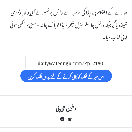
دورے کے اختتام پرواپڈا کی جانب سے وائس چانسلر کے آئی یو کو یادگاری
شیلڈدیا گیاجبکہ وائس چانسلر جنرل منیجر واپڈا کو پاک چائنہ دوستی پر لکھی ہوئی
اپنی کتاب دیا۔
اس خبر کے لنک کو کاپی کرنے کے لئے یہاں کلک کریں
وطین جی بی
Fac
We
eb
bsi